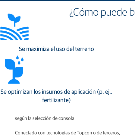
¿Cómo puede ben
Se maximiza el uso del terreno
Software operativo en
cabina Horizon OS
El software operativo en cabina de Topcon (Horizon OS)
consiste en eficiencia, modularidad y conectividad. Su
facilidad de uso simplifica drásticamente las operaciones
Se optimizan los insumos de aplicación (p. ej.,
esenciales. El mismo software se ejecuta en todas las
fertilizante)
consolas de la serie X de Topcon Agriculture con la
opción de capacidades integradas o desbloqueables
según la selección de consola.
Conectado con tecnologías de Topcon o de terceros,