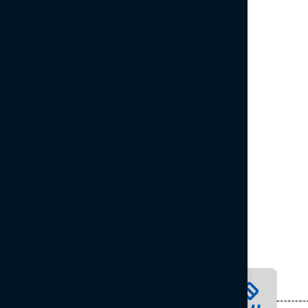
Guiado manual (barra de luz en la pantalla)​
Control de aperos con ISOBUS
Nota: Compatible con ISO UT y TC para una capacidad mejorada
Control Premium Topcon
(Horizon OS)
Folleto de guiado