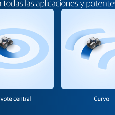
 todas las aplicaciones y potente
ivote central
Curvo