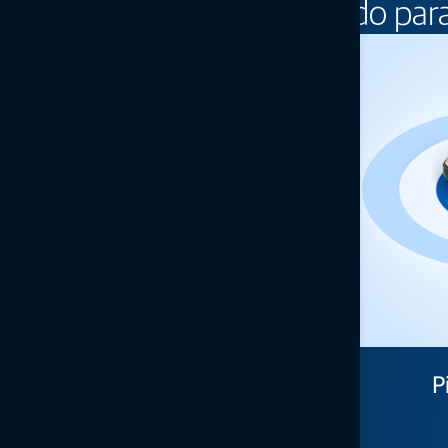
Patrones de guiado para
Recto
P