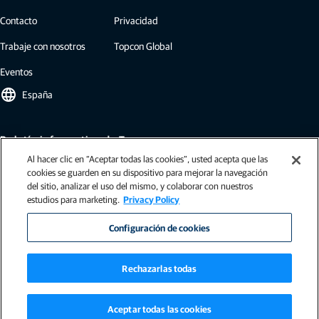
Contacto
Privacidad
Trabaje con nosotros
Topcon Global
Eventos
language
España
Boletín informativo de Topcon
Al hacer clic en “Aceptar todas las cookies”, usted acepta que las
Nuestros boletines informativos incluyen las últimas novedades y noticias
cookies se guarden en su dispositivo para mejorar la navegación
de Topcon: casos de estudio, información sobre el sector, comunicados de
del sitio, analizar el uso del mismo, y colaborar con nuestros
prensa y mucho más.
estudios para marketing.
Privacy Policy
Suscribirse
Configuración de cookies
Rechazarlas todas
Aviso Legal
|
Política de Cookies
|
Condiciones generales (UE)
|
Condiciones (UE - Ag)
|
Aceptar todas las cookies
ISO-9001
|
Código de conducta
|
Politica de privacidad
|
Política de Calidad