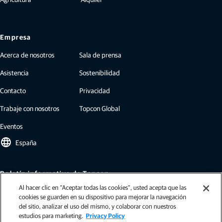
Empresa
Acerca de nosotros
Sala de prensa
Asistencia
Sostenibilidad
Contacto
Privacidad
Trabaje con nosotros
Topcon Global
Eventos
language
España
Boletín informativo de Topcon
Al hacer clic en “Aceptar todas las cookies”, usted acepta que las
Nuestros boletines informativos incluyen las últimas novedades y noticias
cookies se guarden en su dispositivo para mejorar la navegación
de Topcon: casos de estudio, información sobre el sector, comunicados de
del sitio, analizar el uso del mismo, y colaborar con nuestros
prensa y mucho más.
estudios para marketing.
Privacy Policy