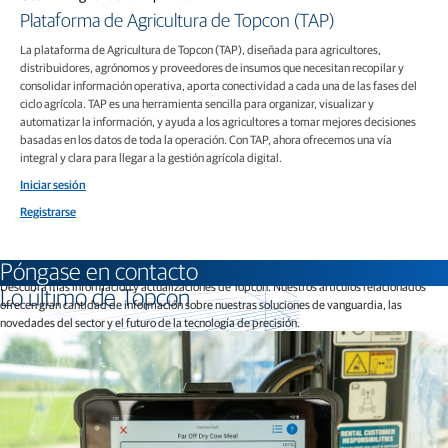
Plataforma de Agricultura de Topcon (TAP)
La plataforma de Agricultura de Topcon (TAP), diseñada para agricultores,
distribuidores, agrónomos y proveedores de insumos que necesitan recopilar y
consolidar información operativa, aporta conectividad a cada una de las fases del
ciclo agrícola. TAP es una herramienta sencilla para organizar, visualizar y
automatizar la información, y ayuda a los agricultores a tomar mejores decisiones
basadas en los datos de toda la operación. Con TAP, ahora ofrecemos una vía
integral y clara para llegar a la gestión agrícola digital.
Iniciar sesión
Registrarse
Póngase en contacto
Descubra más información y actualizaciones de Topcon. Nuestros artículos relacionados
Lo último de Topcon
ofrecen gran cantidad de información sobre nuestras soluciones de vanguardia, las
novedades del sector y el futuro de la tecnología de precisión.