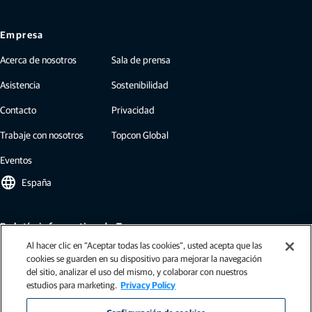
Empresa
Acerca de nosotros
Sala de prensa
Asistencia
Sostenibilidad
Contacto
Privacidad
Trabaje con nosotros
Topcon Global
Eventos
language
España
Boletín informativo de Topcon
Al hacer clic en “Aceptar todas las cookies”, usted acepta que las
Nuestros boletines informativos incluyen las últimas novedades y noticias
cookies se guarden en su dispositivo para mejorar la navegación
de Topcon: casos de estudio, información sobre el sector, comunicados de
del sitio, analizar el uso del mismo, y colaborar con nuestros
prensa y mucho más.
estudios para marketing.
Privacy Policy
Suscribirse