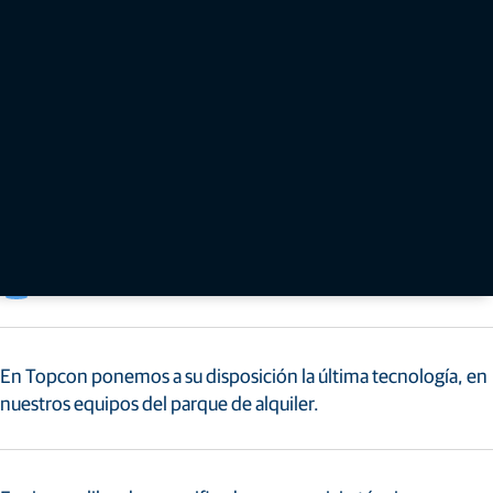
nosotros para solicitar un presupuesto. Nuestro equipo le ayudará a encontrar la solución
perfecta a sus necesidades.
Última Tecnología
Soporte Técnico
Certificados Sat
Formación
Tarifas
En Topcon ponemos a su disposición la última tecnología, en
nuestros equipos del parque de alquiler.