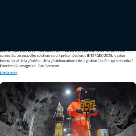
À l’occasion de l’INTERGEO 2025, Topcon lance les toutes
dernières innovations en matière de géomatique, pour des
flux de données de masse simplifiés et connectés
FRANCFORT, Allemagne — 7 octobre 2025 — Topcon Positioning Systems annonce
l’élargissement de son portefeuille de géomatique, avec des avancées majeures dans la
gestion logicielle des données massives, intégrées à un écosystème de flux de travail
connectés. Les nouvelles solutions seront présentées lors d’INTERGEO 2025, le salon
international de la géodésie, de la géoinformation et de la gestion foncière, qui se tiendra à
Francfort (Allemagne) du 7 au 9 octobre.
Lire la suite