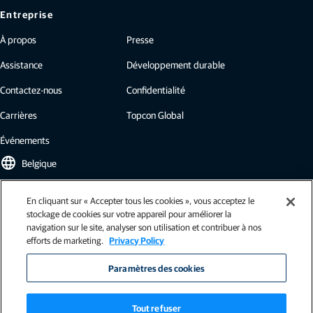
Entreprise
À propos
Presse
Assistance
Développement durable
Contactez-nous
Confidentialité
Carrières
Topcon Global
Événements
language
Belgique
En cliquant sur « Accepter tous les cookies », vous acceptez le
Newsletter Topcon
stockage de cookies sur votre appareil pour améliorer la
navigation sur le site, analyser son utilisation et contribuer à nos
Nos newsletters proposent les dernières actualités de Topcon : études de
efforts de marketing.
Privacy Policy
cas, informations sur l'industrie, communiqués de presse, et plus encore.
S'inscrire
Paramètres des cookies
Tout refuser