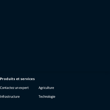
Déjà membre? Connectez-vous ou créez un
compte gratuitement.
Connexion
Vous n’êtes pas membre?
Créer un compte Topcon gratuit
Produits et services
Contactez un expert
Agriculture
Infrastructure
Technologie