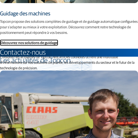
Guidage des machines
Topcon propose des solutions complètes de guidage et de guidage automatique configurées
pour s'adapter au mieux à votre exploitation. Découvrez comment notre technologie de
positionnement peut répondre à vos besoins.
Découvrez nos solutions de guidage
Contactez-nous
Consultez les actualités de Topcon. Nos articles connexes offrent une multitude
Les actualités de Topcon
d'informations sur nos solutions de pointe, les développements du secteur et le futur de la
technologie de précision.