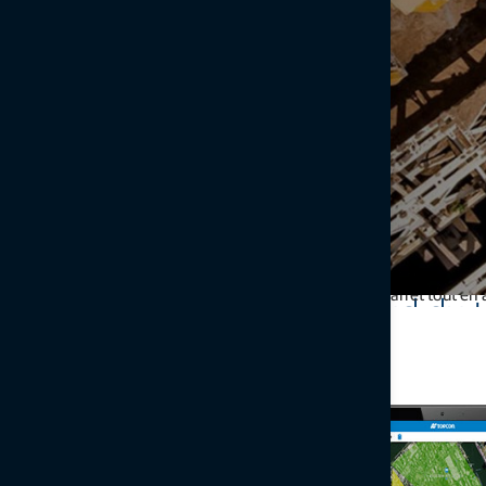
L'application Sitelink3D Haul Truck de Topcon facilite le suivi en 
réduit les temps d'arrêt tout en 
Gestion Cloud du 