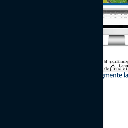
Haul Truck fournit aux conducteurs une solution mains libres d'enreg
L'app
matériaux et de génération de rapports qui leur permet de prendre d
Assure le suivi de la productivité, augmente la