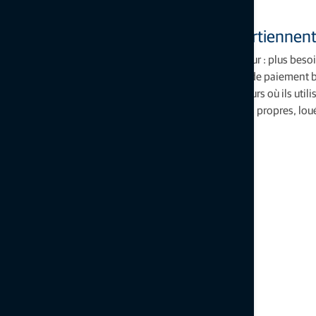
Les abonnements à long terme appartiennent
L'application s'exécute sur le smartphone du conducteur : plus besoi
matérielles coûteuses et fastidieuses. Avec le modèle de paiement ba
Sitelink3D, les entrepreneurs ne paient que pour les jours où ils utilis
L'application permet également de suivre les véhicules propres, lou
traitance.