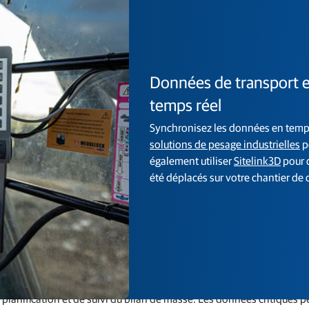
Données de transport e
temps réel
Synchronisez les données en temps
solutions de pesage industrielles
p
également utiliser
Sitelink3D
pour 
été déplacés sur votre chantier de 
eb Sitelink3D peuvent être téléchargés vers un format Excel et import
lanification et de suivi du bilan de masse. Les données critiques pe