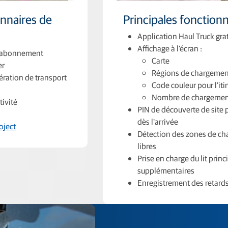
onnaires de
Principales fonction
Application Haul Truck gra
Affichage à l'écran :
 d'abonnement
Carte
er
Régions de chargemen
ration de transport
Code couleur pour l'iti
Nombre de chargemen
tivité
PIN de découverte de site
dès l'arrivée
oject
Détection des zones de c
libres
Prise en charge du lit pri
supplémentaires
Enregistrement des retard