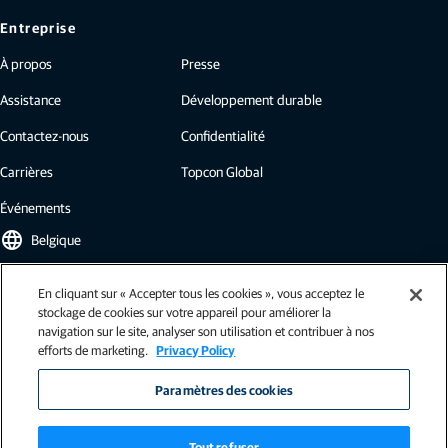
Entreprise
À propos
Presse
Assistance
Développement durable
Contactez-nous
Confidentialité
Carrières
Topcon Global
Événements
language
Belgique
En cliquant sur « Accepter tous les cookies », vous acceptez le
Newsletter Topcon
stockage de cookies sur votre appareil pour améliorer la
navigation sur le site, analyser son utilisation et contribuer à nos
Nos newsletters proposent les dernières actualités de Topcon : études de
efforts de marketing.
Privacy Policy
cas, informations sur l'industrie, communiqués de presse, et plus encore.
S'inscrire
Paramètres des cookies
Tout refuser