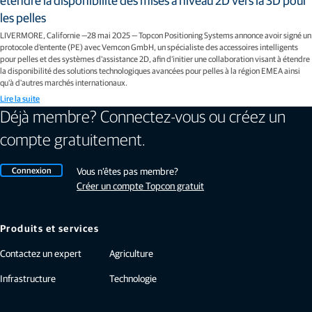
les pelles
LIVERMORE, Californie —28 mai 2025 — Topcon Positioning Systems annonce avoir signé un
protocole d'entente (PE) avec Vemcon GmbH, un spécialiste des accessoires intelligents
pour pelles et des systèmes d'assistance 2D, afin d'initier une collaboration visant à étendre
la disponibilité des solutions technologiques avancées pour pelles à la région EMEA ainsi
qu'à d'autres marchés internationaux.
Lire la suite
Déjà membre? Connectez-vous ou créez un
compte gratuitement.
Connexion
Vous n’êtes pas membre?
Créer un compte Topcon gratuit
Produits et services
Contactez un expert
Agriculture
Infrastructure
Technologie