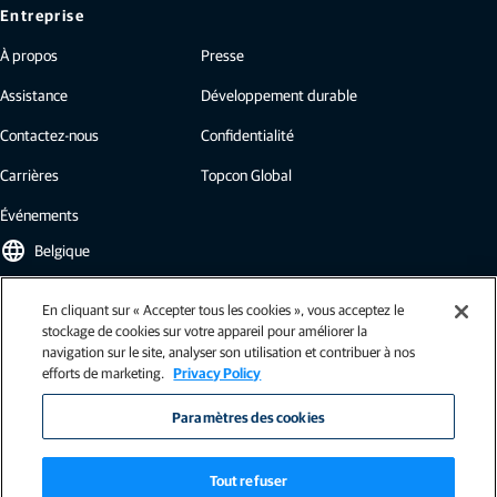
Entreprise
À propos
Presse
Assistance
Développement durable
Contactez-nous
Confidentialité
Carrières
Topcon Global
Événements
language
Belgique
En cliquant sur « Accepter tous les cookies », vous acceptez le
Newsletter Topcon
stockage de cookies sur votre appareil pour améliorer la
navigation sur le site, analyser son utilisation et contribuer à nos
Nos newsletters proposent les dernières actualités de Topcon : études de
efforts de marketing.
Privacy Policy
cas, informations sur l'industrie, communiqués de presse, et plus encore.
S'inscrire
Paramètres des cookies
Tout refuser