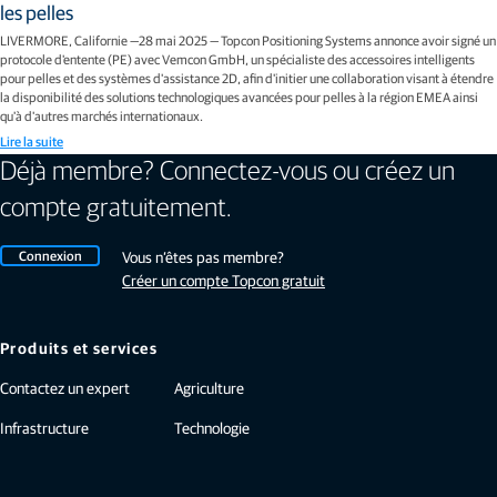
les pelles
LIVERMORE, Californie —28 mai 2025 — Topcon Positioning Systems annonce avoir signé un
protocole d'entente (PE) avec Vemcon GmbH, un spécialiste des accessoires intelligents
pour pelles et des systèmes d'assistance 2D, afin d'initier une collaboration visant à étendre
la disponibilité des solutions technologiques avancées pour pelles à la région EMEA ainsi
qu'à d'autres marchés internationaux.
Lire la suite
Déjà membre? Connectez-vous ou créez un
compte gratuitement.
Connexion
Vous n’êtes pas membre?
Créer un compte Topcon gratuit
Produits et services
Contactez un expert
Agriculture
Infrastructure
Technologie