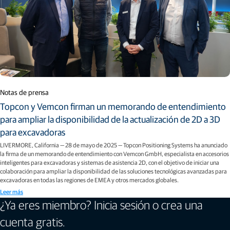
Notas de prensa
Topcon y Vemcon firman un memorando de entendimiento
para ampliar la disponibilidad de la actualización de 2D a 3D
para excavadoras
LIVERMORE, California — 28 de mayo de 2025 — Topcon Positioning Systems ha anunciado
la firma de un memorando de entendimiento con Vemcon GmbH, especialista en accesorios
inteligentes para excavadoras y sistemas de asistencia 2D, con el objetivo de iniciar una
colaboración para ampliar la disponibilidad de las soluciones tecnológicas avanzadas para
excavadoras en todas las regiones de EMEA y otros mercados globales.
Leer más
¿Ya eres miembro? Inicia sesión o crea una
cuenta gratis.