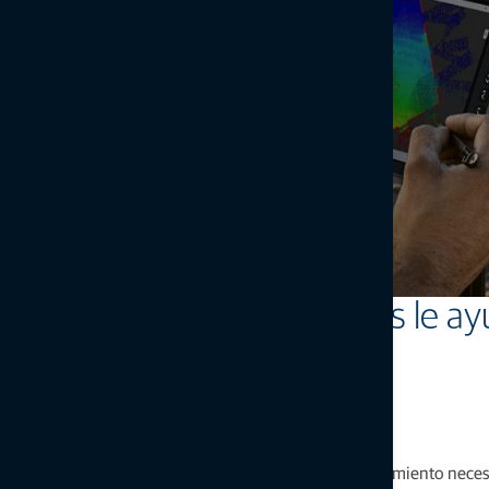
Las tabletas rugerizadas le ahorran viajes de ida y 
Las tabletas rugerizadas le 
Estas versátiles tabletas tienen la potencia de procesamiento neces