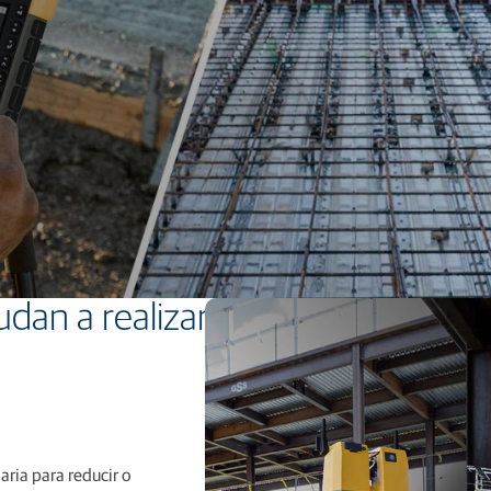
Conformación de terrenos
Pesaje móvil
Control de sembradoras de cultivos en hileras
Control de siembra en líneas
Pesaje en siembra y plantación
Control de pulverización
Control de esparcimiento
Monitorización del rendimiento
Software y dispositivos para la agricultura
Software de producción de cultivos
Software de producción de alimentos
Redes y servicios de corrección GNSS
Ofertas de posicionamiento para fabricantes
vuelta a la oficina, ya que le permiten llevar consigo y sobre el terr
ayudan a realizar más en menos t
aria para reducir o