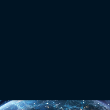
Manténgase conectado mediante la línea de visión y el
GNSS/GPS
La tecnología Hybrid Positioning™ combina el posicionamiento GNSS y las mediciones
robóticas ópticas en la misma posición del jalón. Finalice los proyectos de manera rápida y
precisa cambiando fácilmente entre los modos de medición basados en prisma y satélite
cuando pierda la línea de visión o la recepción por satélite, o cuando encuentre dificultades
en el lugar de trabajo.
Explore