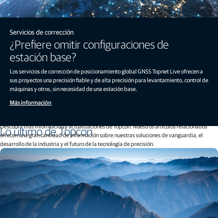
Servicios de corrección
¿Prefiere omitir configuraciones de
estación base?
Los servicios de corrección de posicionamiento global GNSS Topnet Live ofrecen a
sus proyectos una precisión fiable y de alta precisión para levantamiento, control de
máquinas y otros, sin necesidad de una estación base.
Más información
Descubra más información y actualizaciones de Topcon. Nuestros artículos relacionados
Lo último de Topcon
ofrecen una gran cantidad de información sobre nuestras soluciones de vanguardia, el
desarrollo de la industria y el futuro de la tecnología de precisión.