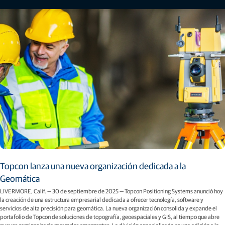
Topcon lanza una nueva organización dedicada a la
Geomática
LIVERMORE, Calif. — 30 de septiembre de 2025 — Topcon Positioning Systems anunció hoy
la creación de una estructura empresarial dedicada a ofrecer tecnología, software y
servicios de alta precisión para geomática. La nueva organización consolida y expande el
portafolio de Topcon de soluciones de topografía, geoespaciales y GIS, al tiempo que abre