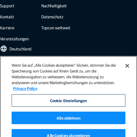
Support
Nachhaltigkeit
Kontakt
Datenschutz
Karriere
Topcon weltweit
Veranstaltungen
language
Deutschland
Wenn Sie auf „Alle Cookies akzeptieren“ klicken, stimmen Sie der
Topcon Newsletter
Speicherung von Cookies auf Ihrem Gerät zu, um die
Websitenavigation zu verbessern, die Websitenutzung zu
Abonnieren Sie den Topcon Newsletter und erhalten Sie die neuesten
analysieren und unsere Marketingbemühungen zu unterstützen.
Brancheninformationen, Fallstudien, Pressemitteilungen und mehr.
Privacy Policy
Newsletter abonnieren
Cookie-Einstellungen
Alle ablehnen
Impressum
|
AGB / Nutzungsbedingungen
|
Allgemeine Geschäftsbedingungen (EU)
|
Alle Cookies akzeptieren