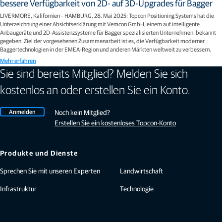
bessere Verfügbarkeit von 2D- auf 3D-Upgrades für Bagger
LIVERMORE, Kalifornien – HAMBURG, 28. Mai 2025: Topcon Positioning Systems hat die
Unterzeichnung einer Absichtserklärung mit Vemcon GmbH, einem auf intelligente
Anbaugeräte und 2D-Assistenzsysteme für Bagger spezialisierten Unternehmen, bekannt
gegeben. Ziel der vorgesehenen Zusammenarbeit ist es, die Verfügbarkeit moderner
Baggertechnologien in der EMEA-Region und anderen Märkten weltweit zu verbessern.
Mehr erfahren
Sie sind bereits Mitglied? Melden Sie sich
kostenlos an oder erstellen Sie ein Konto.
Anmelden
Noch kein Mitglied?
Erstellen Sie ein kostenloses Topcon-Konto
Produkte und Dienste
Sprechen Sie mit unseren Experten
Landwirtschaft
Infrastruktur
Technologie