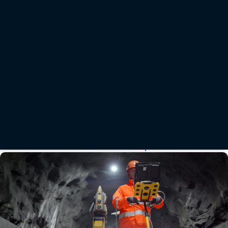
Vermessung
Überwachung des Zustands und der Verformung von
Bauwerken
Topcon bietet Lösungen zur Überwachung des Bauwerkszustands während und nach
Bauarbeiten sowie für andere Einsatzbereiche, die eine Echtzeitüberwachung möglicher
Risiken aufgrund von Verformungen oder übermäßigem Versatz erfordern.
Weitere Informationen
Kontaktieren Sie uns
Aktuelle Informationen von Topcon