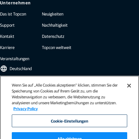
Unternehmen
Das ist Topcon
Neuigkeiten
Support
Nachhaltigkeit
Kontakt
Datenschutz
Karriere
Topcon weltweit
Veranstaltungen
language
Deutschland
Wenn Sie auf „Alle Cookies akzeptieren“ klicken, stimmen Sie der
Topcon Newsletter
Speicherung von Cookies auf Ihrem Gerät zu, um die
Websitenavigation zu verbessern, die Websitenutzung zu
Abonnieren Sie den Topcon Newsletter und erhalten Sie die neuesten
analysieren und unsere Marketingbemühungen zu unterstützen.
Brancheninformationen, Fallstudien, Pressemitteilungen und mehr.
Privacy Policy
Newsletter abonnieren
Cookie-Einstellungen
Alle ablehnen