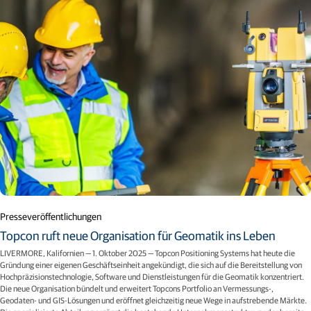
Presseveröffentlichungen
Topcon ruft neue Organisation für Geomatik ins Leben
LIVERMORE, Kalifornien — 1. Oktober 2025 — Topcon Positioning Systems hat heute die
Gründung einer eigenen Geschäftseinheit angekündigt, die sich auf die Bereitstellung von
Hochpräzisionstechnologie, Software und Dienstleistungen für die Geomatik konzentriert.
Die neue Organisation bündelt und erweitert Topcons Portfolio an Vermessungs-,
Geodaten- und GIS-Lösungen und eröffnet gleichzeitig neue Wege in aufstrebende Märkte.