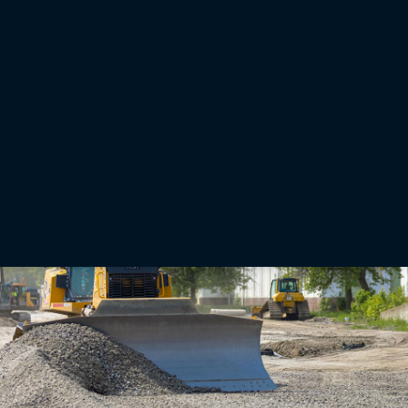
Erdbewegung
Die Topcon Maschinensteuerungen sind eng verzahnt mit bewährten Baustellen- und
Projektmanagementlösungen — für deutlich höhere Produktivität auf jeder Baustelle.
Raupen- und Gradersysteme, die in jeder Geschwindigkeit zuverlässig arbeiten, helfen
Ihnen, Projekte pünktlich und kostensparend abzuschließen.
Weitere Informationen