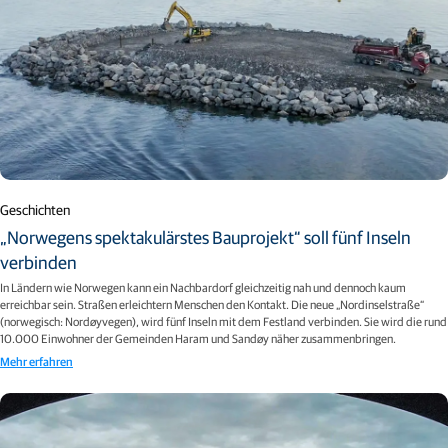
Geschichten
„Norwegens spektakulärstes Bauprojekt“ soll fünf Inseln
verbinden
In Ländern wie Norwegen kann ein Nachbardorf gleichzeitig nah und dennoch kaum
erreichbar sein. Straßen erleichtern Menschen den Kontakt. Die neue „Nordinselstraße“
(norwegisch: Nordøyvegen), wird fünf Inseln mit dem Festland verbinden. Sie wird die rund
10.000 Einwohner der Gemeinden Haram und Sandøy näher zusammenbringen.
Mehr erfahren