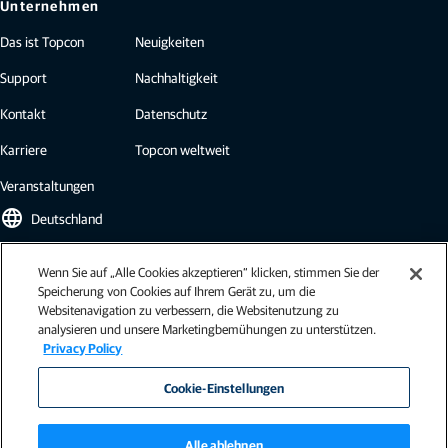
Unternehmen
Das ist Topcon
Neuigkeiten
Support
Nachhaltigkeit
Kontakt
Datenschutz
Karriere
Topcon weltweit
Veranstaltungen
language
Deutschland
Wenn Sie auf „Alle Cookies akzeptieren“ klicken, stimmen Sie der
Topcon Newsletter
Speicherung von Cookies auf Ihrem Gerät zu, um die
Websitenavigation zu verbessern, die Websitenutzung zu
Abonnieren Sie den Topcon Newsletter und erhalten Sie die neuesten
analysieren und unsere Marketingbemühungen zu unterstützen.
Brancheninformationen, Fallstudien, Pressemitteilungen und mehr.
Privacy Policy
Newsletter abonnieren
Cookie-Einstellungen
Alle ablehnen