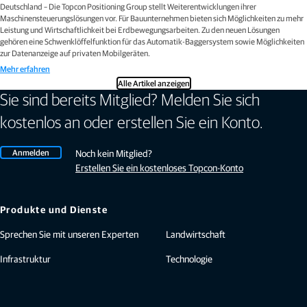
Deutschland – Die Topcon Positioning Group stellt Weiterentwicklungen ihrer
Maschinensteuerungslösungen vor. Für Bauunternehmen bieten sich Möglichkeiten zu mehr
Leistung und Wirtschaftlichkeit bei Erdbewegungsarbeiten. Zu den neuen Lösungen
gehören eine Schwenklöffelfunktion für das Automatik-Baggersystem sowie Möglichkeiten
zur Datenanzeige auf privaten Mobilgeräten.
Mehr erfahren
Alle Artikel anzeigen
Sie sind bereits Mitglied? Melden Sie sich
kostenlos an oder erstellen Sie ein Konto.
Anmelden
Noch kein Mitglied?
Erstellen Sie ein kostenloses Topcon-Konto
Produkte und Dienste
Sprechen Sie mit unseren Experten
Landwirtschaft
Infrastruktur
Technologie