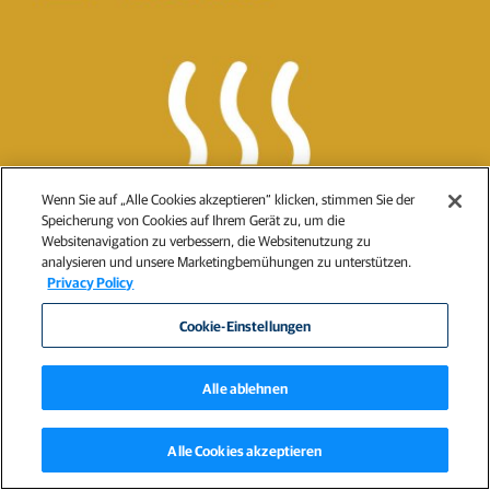
Wenn Sie auf „Alle Cookies akzeptieren“ klicken, stimmen Sie der
Speicherung von Cookies auf Ihrem Gerät zu, um die
Websitenavigation zu verbessern, die Websitenutzung zu
analysieren und unsere Marketingbemühungen zu unterstützen.
Privacy Policy
Cookie-Einstellungen
Alle ablehnen
Alle Cookies akzeptieren