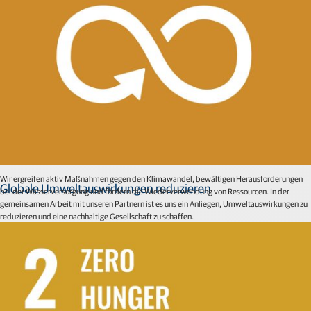
Wir ergreifen aktiv Maßnahmen gegen den Klimawandel, bewältigen Herausforderungen
Globale Umweltauswirkungen reduzieren
bei der Wasserversorgung und fördern die Wiederverwendung von Ressourcen. In der
gemeinsamen Arbeit mit unseren Partnern ist es uns ein Anliegen, Umweltauswirkungen zu
reduzieren und eine nachhaltige Gesellschaft zu schaffen.