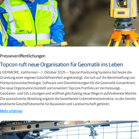
Presseveröffentlichungen
Topcon ruft neue Organisation für Geomatik ins Leben
LIVERMORE, Kalifornien — 1. Oktober 2025 — Topcon Positioning Systems hat heute die
Gründung einer eigenen Geschäftseinheit angekündigt, die sich auf die Bereitstellung von
Hochpräzisionstechnologie, Software und Dienstleistungen für die Geomatik konzentriert.
Die neue Organisation bündelt und erweitert Topcons Portfolio an Vermessungs-,
Geodaten- und GIS-Lösungen und eröffnet gleichzeitig neue Wege in aufstrebende Märkte.
Die spezialisierte Abteilung ergänzt die bestehende Unternehmensstruktur, zu der bereits
etablierte Geschäftsbereiche für Bauwesen und Landwirtschaft gehören.
Mehr erfahren