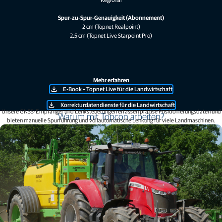
Spur-zu-Spur-Genauigkeit (Abonnement)
2 cm (Topnet Realpoint)
2,5 cm (Topnet Live Starpoint Pro)
Mehr erfahren
E-Book – Topnet Live für die Landwirtschaft
Korrekturdatendienste für die Landwirtschaft
Unsere GNSS-Empfänger und Lenksteuerungen erfassen präzise Positionierungsdaten und
Warum mit Topcon arbeiten?
bieten manuelle Spurführung und vollautomatische Lenkung für viele Landmaschinen.