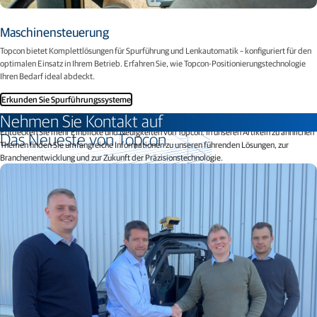
Maschinensteuerung
Topcon bietet Komplettlösungen für Spurführung und Lenkautomatik – konfiguriert für den
optimalen Einsatz in Ihrem Betrieb. Erfahren Sie, wie Topcon-Positionierungstechnologie
Ihren Bedarf ideal abdeckt.
Erkunden Sie Spurführungssysteme
Nehmen Sie Kontakt auf
Entdecken Sie mehr Einblicke und Neuigkeiten von Topcon. In unseren Artikeln zu ähnlichen
Das Neueste von Topcon
Themen finden Sie umfangreiche Informationen zu unseren führenden Lösungen, zur
Branchenentwicklung und zur Zukunft der Präzisionstechnologie.