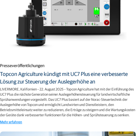
Presseveröffentlichungen
Topcon Agriculture kündigt mit UC7 Plus eine verbesserte
Lösung zur Steuerung der Auslegerhöhe an
LIVERMORE, Kalifornien – 22. August 2025 – Topcon Agriculture hat mit der Einführung des
UC7 Plus die nächste Generation seiner Auslegerhöhensteuerung für landwirtschaftliche
Sprühanwendungen vorgestellt. Das UC7 Plus basiert auf der Norac-Steuertechnik der
Auslegerhöhe von Topcon und ermöglicht Landwirten und Dienstleistern, den
Betriebsmitteleinsatz weiter zu reduzieren, die Erträge zu steigern und die Wartungskosten
der Geräte dank verbesserter Funktionen für die Höhen- und Sprühsteuerung zu senken.
Mehr erfahren