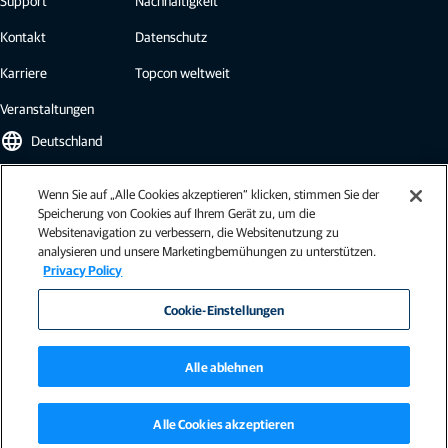
Kontakt
Datenschutz
Karriere
Topcon weltweit
Veranstaltungen
language
Deutschland
Wenn Sie auf „Alle Cookies akzeptieren“ klicken, stimmen Sie der
Topcon Newsletter
Speicherung von Cookies auf Ihrem Gerät zu, um die
Websitenavigation zu verbessern, die Websitenutzung zu
Abonnieren Sie den Topcon Newsletter und erhalten Sie die neuesten
analysieren und unsere Marketingbemühungen zu unterstützen.
Brancheninformationen, Fallstudien, Pressemitteilungen und mehr.
Privacy Policy
Newsletter abonnieren
Cookie-Einstellungen
Alle ablehnen
Impressum
|
AGB / Nutzungsbedingungen
|
Allgemeine Geschäftsbedingungen (EU)
|
Alle Cookies akzeptieren
Allgemeine Geschäftsbedingungen (EU, Landwirtschaft)
|
ISO 9001
|
Verhaltenskodex