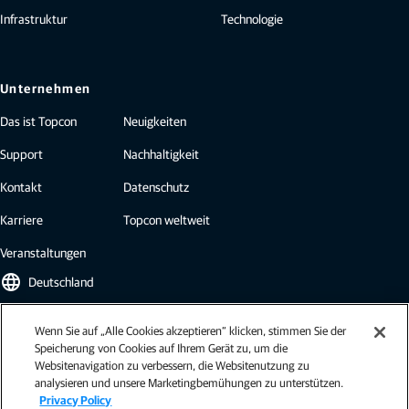
Infrastruktur
Technologie
Unternehmen
Das ist Topcon
Neuigkeiten
Support
Nachhaltigkeit
Kontakt
Datenschutz
Karriere
Topcon weltweit
Veranstaltungen
language
Deutschland
Wenn Sie auf „Alle Cookies akzeptieren“ klicken, stimmen Sie der
Topcon Newsletter
Speicherung von Cookies auf Ihrem Gerät zu, um die
Websitenavigation zu verbessern, die Websitenutzung zu
Abonnieren Sie den Topcon Newsletter und erhalten Sie die neuesten
analysieren und unsere Marketingbemühungen zu unterstützen.
Brancheninformationen, Fallstudien, Pressemitteilungen und mehr.
Privacy Policy