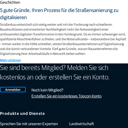
Geschichten
5 gute Gründe, Ihren Prozess für die Straßensanierung zu
digitalisieren
Straßenbau entwickelt sich stetig weiter und mit der Forderung nach schnelleren
Bauabschlüssen und erweiterter Nachhaltigkeit rückt die Notwendigkeit einer
umfassenden digitalen Transformation in den Vordergrund. Da es immer schwieriger wird,
qualifizierte Maschinenführer zu finden, und die Materialkosten – insbesondere bei Asphalt
– immer weiter in die Höhe schnellen, setzen Straßenbauunternehmen auf Digitalisierung
und die damit verbundenen Vorteile. Fünf gute Gründe, warum Bauunternehmen die
Digitalisierung ihrer Arbeitsabläufe in Betracht ziehen sollten:
Mehr erfahren
Sie sind bereits Mitglied? Melden Sie sich
kostenlos an oder erstellen Sie ein Konto.
Anmelden
Noch kein Mitglied?
Erstellen Sie ein kostenloses Topcon-Konto
Produkte und Dienste
Sprechen Sie mit unseren Experten
Landwirtschaft