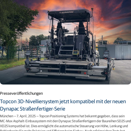
Presseveröffentlichungen
Topcon 3D-Nivelliersystem jetzt kompatibel mit der neuen
Dynapac Straßenfertiger-Serie
München — 7. April, 2025 — Topcon Positioning Systems hat bekannt gegeben, dass sein
MC-Max Asphalt-Einbausystem mit den Dynapac Straßenfertigern der Baureihen SD25 und
XD25 kompatibel ist. Dies ermöglicht die automatische Steuerung von Höhe, Lenkung und
Bohlenbreite für mehr Präzision und Effizienz beim Einbau. Nach erfolgreichen Tests hat