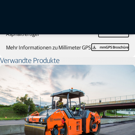
Mehr Informationen zum 3D-
3D-System für
Asphaltfertiger -
System für Asphaltfertiger
Broschüre
Mehr Informationen zu RD-MC für
RD-MC
Broschüre
Asphaltfertiger
Mehr Informationen zu Millimeter GPS
mmGPS Broschüre
Verwandte Produkte