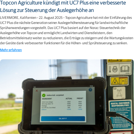
Topcon Agriculture kündigt mit UC7 Plus eine verbesserte
Lösung zur Steuerung der Auslegerhöhe an
LIVERMORE, Kalifornien – 22. August 2025 – Topcon Agriculture hat mit der Einführung des
UC7 Plus die nächste Generation seiner Auslegerhöhensteuerung für landwirtschaftliche
Sprühanwendungen vorgestellt. Das UC7 Plus basiert auf der Norac-Steuertechnik der
Auslegerhöhe von Topcon und ermöglicht Landwirten und Dienstleistern, den
Betriebsmitteleinsatz weiter zu reduzieren, die Erträge zu steigern und die Wartungskosten
der Geräte dank verbesserter Funktionen für die Höhen- und Sprühsteuerung zu senken.
Mehr erfahren