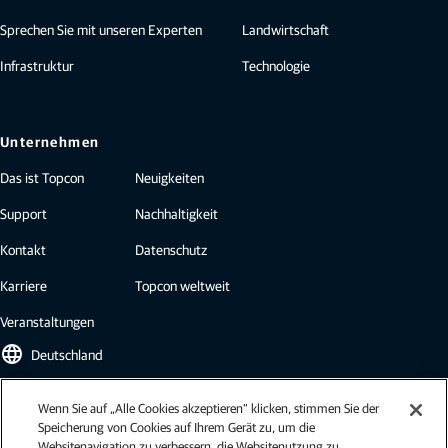
Sprechen Sie mit unseren Experten
Landwirtschaft
Infrastruktur
Technologie
Unternehmen
Das ist Topcon
Neuigkeiten
Support
Nachhaltigkeit
Kontakt
Datenschutz
Karriere
Topcon weltweit
Veranstaltungen
language
Deutschland
Wenn Sie auf „Alle Cookies akzeptieren“ klicken, stimmen Sie der
Topcon Newsletter
Speicherung von Cookies auf Ihrem Gerät zu, um die
Websitenavigation zu verbessern, die Websitenutzung zu