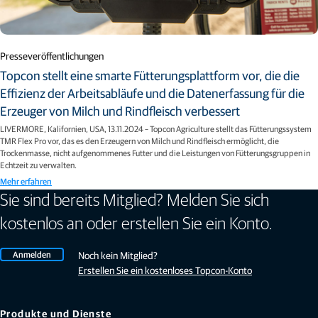
Presseveröffentlichungen
Topcon stellt eine smarte Fütterungsplattform vor, die die
Effizienz der Arbeitsabläufe und die Datenerfassung für die
Erzeuger von Milch und Rindfleisch verbessert
LIVERMORE, Kalifornien, USA, 13.11.2024 – Topcon Agriculture stellt das Fütterungssystem
TMR Flex Pro vor, das es den Erzeugern von Milch und Rindfleisch ermöglicht, die
Trockenmasse, nicht aufgenommenes Futter und die Leistungen von Fütterungsgruppen in
Echtzeit zu verwalten.
Mehr erfahren
Sie sind bereits Mitglied? Melden Sie sich
kostenlos an oder erstellen Sie ein Konto.
Anmelden
Noch kein Mitglied?
Erstellen Sie ein kostenloses Topcon-Konto
Produkte und Dienste