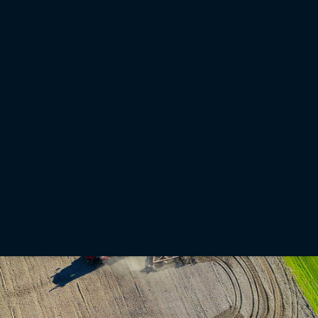
Variable Mengensteuerung
VRC-Broschüre