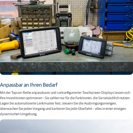
Anpassbar an Ihren Bedarf
Mit der Topcon-Reihe anpassbarer und vorkonfigurierter Touchscreen-Displays lassen sich
Ihre Investitionen optimieren – Sie zahlen nur für die Funktionen, die Sie tatsächlich nutzen.
Legen Sie automatisierte Lenkmuster fest, steuern Sie die Ausbringungsmengen,
überwachen Sie jeden Vorgang und kartieren Sie jede Überfahrt – alles in einer einzigen
dynamischen Umgebung.