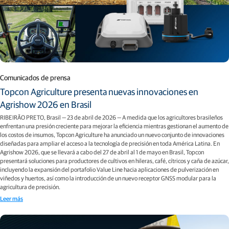
Comunicados de prensa
Topcon Agriculture presenta nuevas innovaciones en
Agrishow 2026 en Brasil
RIBEIRÃO PRETO, Brasil — 23 de abril de 2026 — A medida que los agricultores brasileños
enfrentan una presión creciente para mejorar la eficiencia mientras gestionan el aumento de
los costos de insumos, Topcon Agriculture ha anunciado un nuevo conjunto de innovaciones
diseñadas para ampliar el acceso a la tecnología de precisión en toda América Latina. En
Agrishow 2026, que se llevará a cabo del 27 de abril al 1 de mayo en Brasil, Topcon
presentará soluciones para productores de cultivos en hileras, café, cítricos y caña de azúcar,
incluyendo la expansión del portafolio Value Line hacia aplicaciones de pulverización en
viñedos y huertos, así como la introducción de un nuevo receptor GNSS modular para la
agricultura de precisión.
Leer más