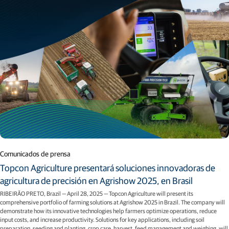
Comunicados de prensa
Topcon Agriculture presentará soluciones innovadoras de
agricultura de precisión en Agrishow 2025, en Brasil
RIBEIRÃO PRETO, Brazil — April 28, 2025 — Topcon Agriculture will present its
comprehensive portfolio of farming solutions at Agrishow 2025 in Brazil. The company will
demonstrate how its innovative technologies help farmers optimize operations, reduce
input costs, and increase productivity. Solutions for key applications, including soil
preparation, seeding and planting, crop care, harvest, feed management and weighing, will