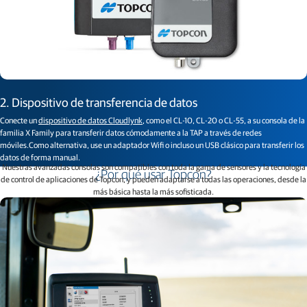
2. Dispositivo de transferencia de datos
Conecte un
dispositivo de datos Cloudlynk
, como el CL-10, CL-20 o CL-55, a su consola de la
familia X Family para transferir datos cómodamente a la TAP a través de redes
móviles.Como alternativa, use un adaptador Wifi o incluso un USB clásico para transferir los
datos de forma manual.
Nuestras avanzadas consolas son compatibles con toda la gama de sensores y la tecnología
¿Por qué usar Topcon?
de control de aplicaciones de Topcon, y pueden adaptarse a todas las operaciones, desde la
más básica hasta la más sofisticada.