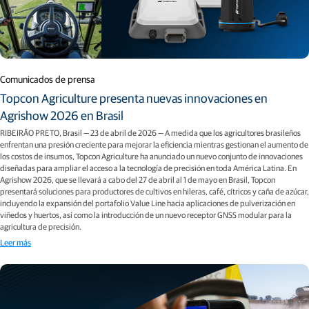
Comunicados de prensa
Topcon Agriculture presenta nuevas innovaciones en
Agrishow 2026 en Brasil
RIBEIRÃO PRETO, Brasil — 23 de abril de 2026 — A medida que los agricultores brasileños
enfrentan una presión creciente para mejorar la eficiencia mientras gestionan el aumento de
los costos de insumos, Topcon Agriculture ha anunciado un nuevo conjunto de innovaciones
diseñadas para ampliar el acceso a la tecnología de precisión en toda América Latina. En
Agrishow 2026, que se llevará a cabo del 27 de abril al 1 de mayo en Brasil, Topcon
presentará soluciones para productores de cultivos en hileras, café, cítricos y caña de azúcar,
incluyendo la expansión del portafolio Value Line hacia aplicaciones de pulverización en
viñedos y huertos, así como la introducción de un nuevo receptor GNSS modular para la
agricultura de precisión.
Leer más