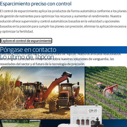
Esparcimiento preciso con control
El control de esparcimiento aplica los productos de forma automática conforme a los planes
de gestión de nutrientes para optimizar los recursos y aumentar el rendimiento. Nuestra
solución ofrece supervisión y control automáticos basados en la velocidad u opcionales
basados en la posición para cumplir los planes con precisión, eliminar la aplicación excesiva
y optimizar la fertilidad.
Explore el control de esparcimiento
Póngase en contacto
Descubra más información y actualizaciones de Topcon. Nuestros artículos relacionados
Lo último de Topcon
ofrecen gran cantidad de información sobre nuestras soluciones de vanguardia, las
novedades del sector y el futuro de la tecnología de precisión.