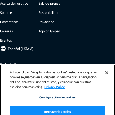
Acerca de nosotros
Sala de prensa
Soporte
Sostenibilidad
Contáctenos
Privacidad
Carreras
Topcon Global
Eventos
language
Español (LATAM)
Boletín Topcon
Al hacer clic en “Aceptar todas las cookies”, usted acepta que las
Nuestros boletines incluyen lo último de Topcon: estudios de casos,
cookies se guarden en su dispositivo para mejorar la navegación
información de la industria, comunicados de prensa y mucho más.
del sitio, analizar el uso del mismo, y colaborar con nuestros
Suscribirse
estudios para marketing.
Privacy Policy
Configuración de cookies
Rechazarlas todas