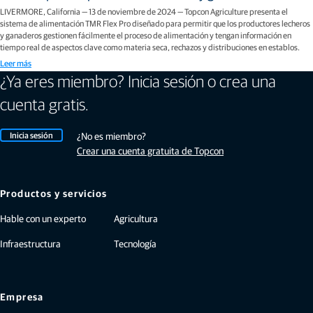
LIVERMORE, California — 13 de noviembre de 2024 — Topcon Agriculture presenta el
sistema de alimentación TMR Flex Pro diseñado para permitir que los productores lecheros
y ganaderos gestionen fácilmente el proceso de alimentación y tengan información en
tiempo real de aspectos clave como materia seca, rechazos y distribuciones en establos.
Leer más
¿Ya eres miembro? Inicia sesión o crea una
cuenta gratis.
Inicia sesión
¿No es miembro?
Crear una cuenta gratuita de Topcon
Productos y servicios
Hable con un experto
Agricultura
Infraestructura
Tecnología
Empresa