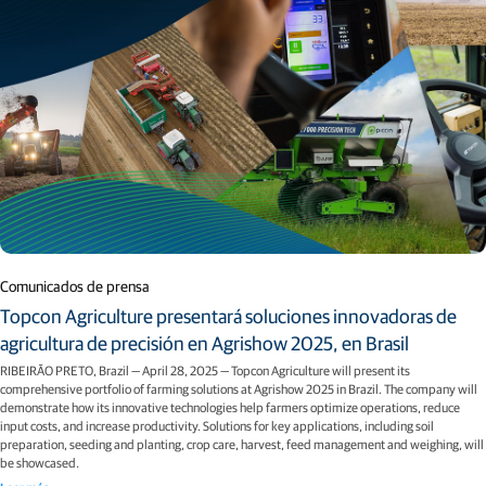
Comunicados de prensa
Topcon Agriculture presentará soluciones innovadoras de
agricultura de precisión en Agrishow 2025, en Brasil
RIBEIRÃO PRETO, Brazil — April 28, 2025 — Topcon Agriculture will present its
comprehensive portfolio of farming solutions at Agrishow 2025 in Brazil. The company will
demonstrate how its innovative technologies help farmers optimize operations, reduce
input costs, and increase productivity. Solutions for key applications, including soil
preparation, seeding and planting, crop care, harvest, feed management and weighing, will
be showcased.