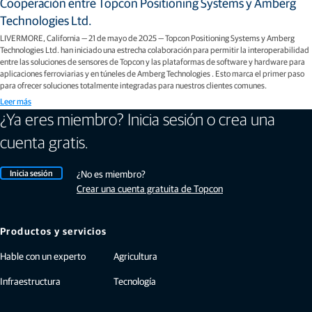
Cooperación entre Topcon Positioning Systems y Amberg
Technologies Ltd.
LIVERMORE, California — 21 de mayo de 2025 — Topcon Positioning Systems y Amberg
Technologies Ltd. han iniciado una estrecha colaboración para permitir la interoperabilidad
entre las soluciones de sensores de Topcon y las plataformas de software y hardware para
aplicaciones ferroviarias y en túneles de Amberg Technologies . Esto marca el primer paso
para ofrecer soluciones totalmente integradas para nuestros clientes comunes.
Leer más
¿Ya eres miembro? Inicia sesión o crea una
cuenta gratis.
Inicia sesión
¿No es miembro?
Crear una cuenta gratuita de Topcon
Productos y servicios
Hable con un experto
Agricultura
Infraestructura
Tecnología