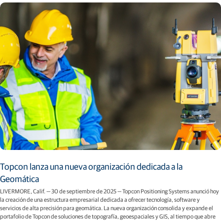
Topcon lanza una nueva organización dedicada a la
Geomática
LIVERMORE, Calif. — 30 de septiembre de 2025 — Topcon Positioning Systems anunció hoy
la creación de una estructura empresarial dedicada a ofrecer tecnología, software y
servicios de alta precisión para geomática. La nueva organización consolida y expande el
portafolio de Topcon de soluciones de topografía, geoespaciales y GIS, al tiempo que abre