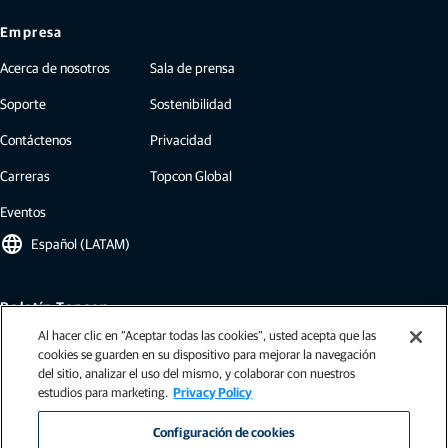
Empresa
Acerca de nosotros
Sala de prensa
Soporte
Sostenibilidad
Contáctenos
Privacidad
Carreras
Topcon Global
Eventos
language
Español (LATAM)
Boletín Topcon
Al hacer clic en “Aceptar todas las cookies”, usted acepta que las
Nuestros boletines incluyen lo último de Topcon: estudios de casos,
cookies se guarden en su dispositivo para mejorar la navegación
información de la industria, comunicados de prensa y mucho más.
del sitio, analizar el uso del mismo, y colaborar con nuestros
Suscribirse
estudios para marketing.
Privacy Policy
Configuración de cookies