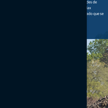
estaciones totales robóticas
para sus necesidades de
posicionamiento y control de máquinas. MC-Max
permite un rápido cambio en los modos de guiado que se
adaptan a su situación.