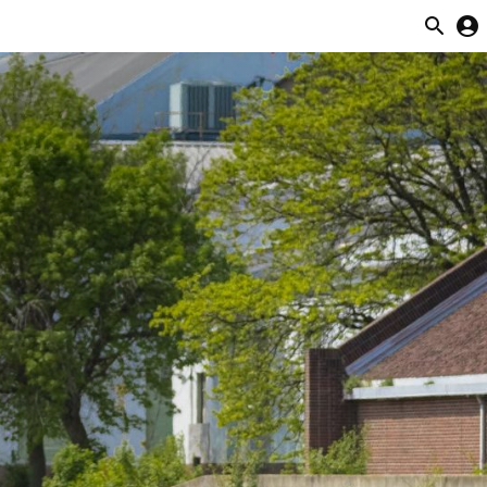
Español (LATAM)
Español (LATAM)
ra producción de cultivos y
account_circle
 (LATAM)
piensos.