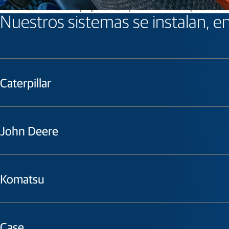
tenemos una solución que puede cumplirlas e incluso superarlas.
Sistema de control MC-Max Dozer | Testimonio
Nuestros sistemas se instalan, en
Caterpillar
John Deere
Komatsu
Case