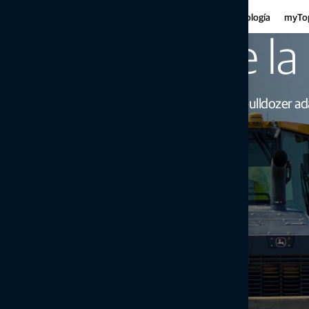
Bulldozers
Gu
Infraestructura
Agricultura
Tecnología
myTo
Motoniveladoras
Ge
Transportistas
al
Acelere la
Miniexcavadoras
In
Compactación del suelo
ca
Pe
Sistemas de control del bulldozer a
Póngase en contacto