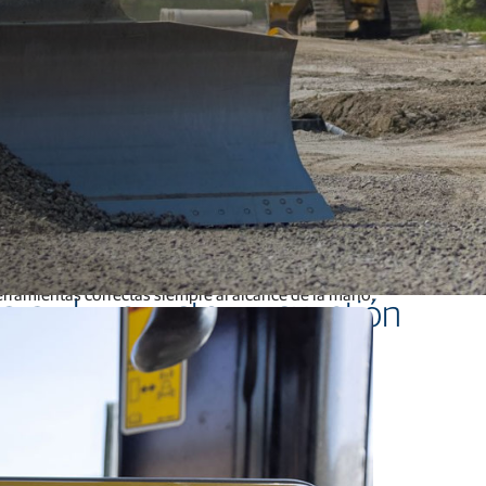
Pesaje móvil
Control de sembradoras de cultivos en hileras
Control de siembra en líneas
Pesaje en siembra y plantación
Control de pulverización
Control de tasa de aplicación
Monitoreo del rendimiento
Software y dispositivos para agricultura
Software de producción de cultivos
Software de producción de alimentos
Redes y servicios de corrección GNSS
Ofertas de posicionamiento para fabricantes
ientas que necesita. MC-Max Dozer basada en la
plataforma MC-X
le p
 herramientas correctas siempre al alcance de la mano.
ara el proyecto en cuestión