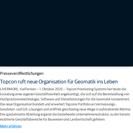
Presseveröffentlichungen
Topcon ruft neue Organisation für Geomatik ins Leben
LIVERMORE, Kalifornien — 1. Oktober 2025 — Topcon Positioning Systems hat heute die
Gründung einer eigenen Geschäftseinheit angekündigt, die sich auf die Bereitstellung von
Hochpräzisionstechnologie, Software und Dienstleistungen für die Geomatik konzentriert.
Die neue Organisation bündelt und erweitert Topcons Portfolio an Vermessungs-,
Geodaten- und GIS-Lösungen und eröffnet gleichzeitig neue Wege in aufstrebende Märkte.
Die spezialisierte Abteilung ergänzt die bestehende Unternehmensstruktur, zu der bereits
etablierte Geschäftsbereiche für Bauwesen und Landwirtschaft gehören.
Mehr erfahren