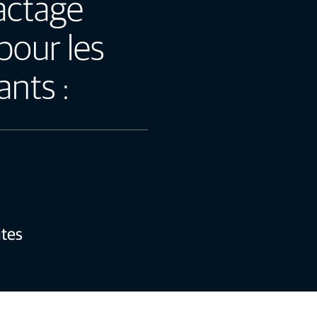
actage
 pour les
ants :
utes