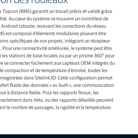
 Topcon (RMS) garantit un travail précis et validé grâce
ité. Au cœur du système se trouvent un contrôleur de
e Android robuste, recevant les corrections du réseau
RMS est composé d’éléments modulaires pouvant être
ins spécifiques de vos projets, intégrant un récepteur
 Pour une connectivité améliorée, le système peut être
les stations de base locales ou par un prisme 360° pour
e de se connecter facilement aux capteurs OEM intégrés du
 de compaction et de température d’enrobé, toutes les
egistrées dans Sitelink3D. Cette configuration permet
fert fluide des données « as-built », une communication
ce à distance fiable. Pour les rapports finaux, les
rectement dans Veta, ou des rapports détaillés peuvent
ant le nombre de passages, la rigidité et la température.