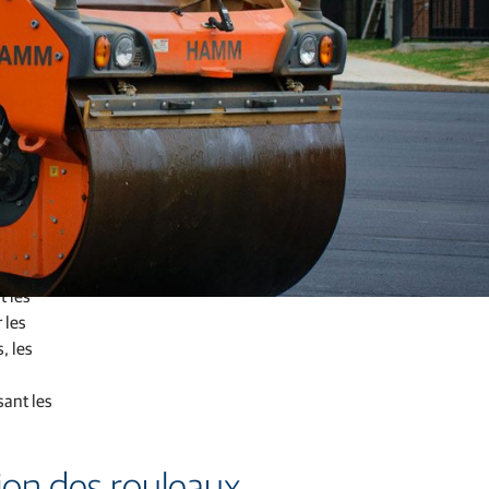
veiller
t les
 les
, les
sant les
ion des rouleaux