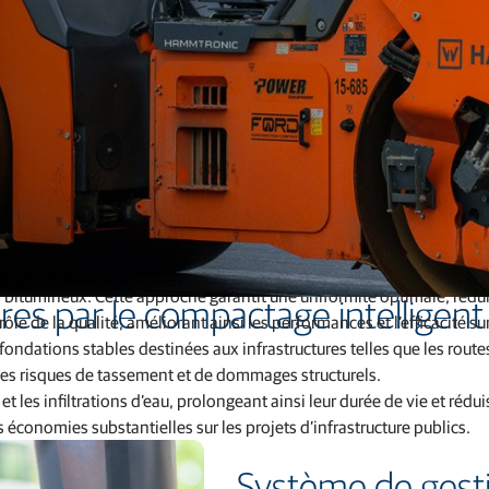
Services de correction et réseaux GNSS
Positionnement des offres pour les fabricants
avancés équipés de capteurs et de technologies GNSS ou LPS pour sur
 bitumineux. Cette approche garantit une uniformité optimale, rédui
res par le compactage intelligent
le de la qualité, améliorant ainsi les performances et l’efficacité sur
ondations stables destinées aux infrastructures telles que les routes
 les risques de tassement et de dommages structurels.
et les infiltrations d’eau, prolongeant ainsi leur durée de vie et rédui
s économies substantielles sur les projets d’infrastructure publics.
Système de gest