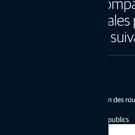
Les solutions de comp
intelligent sont idéales
types de chantiers suiv
Routes et autoroutes
Pistes d'atterrissage et hippodromes
Pistes cyclables et parkings
Couches de base pour la construction des ro
Couches de sol
Fondations et tranchées de services publics