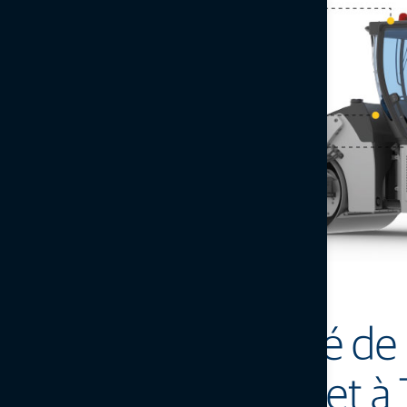
1. Capteurs de positionnement
2. Contrôleur
Améliorez la qualité d
intelligent Topcon et 