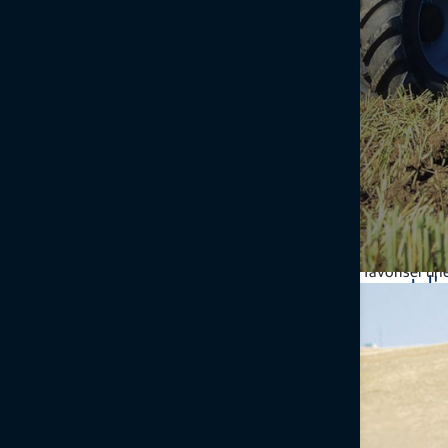
Maximisez le potentiel de la moindre graine en optant pour nos sol
nous vous aidons à réduire le gaspillage, à favoriser u
Optimiser la répartition et 