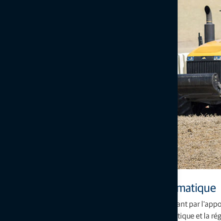
Solutions de contrôle de semis pneumatique
Du semis monograine aux semis multigraines, en passant par l'apport
position, y compris pour la coupure de section automatique et la ré