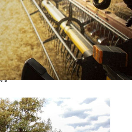
ui les
e la