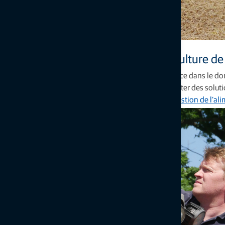
Des solutions éprouvées pour l'agriculture de
Topcon peut se prévaloir de plus de 90 ans d'expérience dans le do
les cultures et l'élevage. Nous nous engageons à apporter des soluti
des
semis
, du
soin des cultures
, des
récoltes
et de la
gestion de l'al