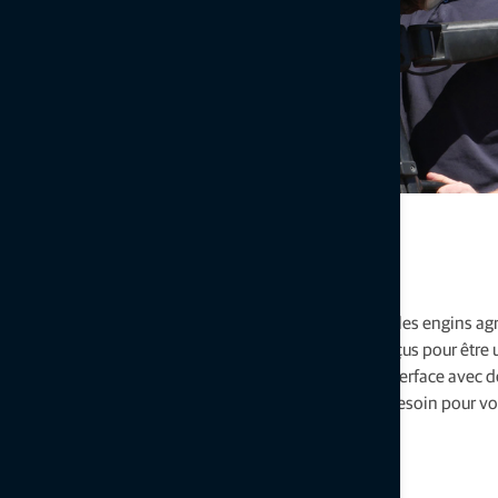
Une conception universelle
La technologie Topcon fonctionne sur presque toutes les engins ag
produits, associés à nos logiciels et services, sont conçus pour être 
compatibles avec l'ISOBUS, une norme qui permet l'interface avec d
Nous avons très probablement le kit dont vous avez besoin pour vo
Découvrez nos logiciels et services