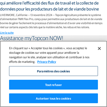
qui améliore l'efficacité des flux de travail et la collecte de
données pour les producteurs de lait et de viande bovine
LIVERMORE, Californie — 13 novembre 2024 — Topcon Agriculture présente le système
d'alimentation TMR Flex Pro, conçu pour permettre aux producteurs de lait et de viande
bovine de gérer facilement le processus d'alimentation et d'avoir une visibilité en temps
réel sur certains aspects clés tels que la matière sèche, les rebus et les rations.
Lire la suite
Assistance myTopcon NOW!
Optimisez votre expérience Topcon avec myTopcon NOW! Cette plateforme est un outil en
En cliquant sur « Accepter tous les cookies », vous acceptez le
libre-service sur ordinateur ou appareil mobile.
stockage de cookies sur votre appareil pour améliorer la
navigation sur le site, analyser son utilisation et contribuer à nos
efforts de marketing.
Privacy Policy
Manuels produit
Paramètres des cookies
Communications
Tout refuser
E-learning
Autoriser tous les cookies