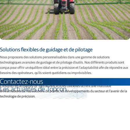
Solutions flexibles de guidage et de pilotage
Nous proposons des solutions personnalisables dans une gamme de solutions
technologiques avancées de guidage et de pilotage d'outils. Nos différents produits sont
conçus pour offrir un équilibre idéal entre la précision et l'adaptabilité afin de répondre aux
besoins des opérateurs, qu'ils soient quotidiens ou imprévisibles.
Contactez-nous
Consultez les actualités de Topcon. Nos articles connexes offrent une multitude
Les actualités de Topcon
d'informations sur nos solutions de pointe, les développements du secteur et l'avenir de la
technologie de précision.