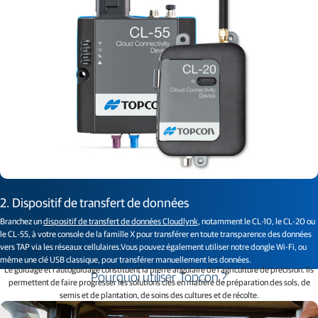
2. Dispositif de transfert de données
Branchez un
dispositif de transfert de données Cloudlynk
, notamment le CL-10, le CL-20 ou
le CL-55, à votre console de la famille X pour transférer en toute transparence des données
vers TAP via les réseaux cellulaires.Vous pouvez également utiliser notre dongle Wi-Fi, ou
même une clé USB classique, pour transférer manuellement les données.
Le guidage et l'autoguidage constituent la pierre angulaire de l'agriculture de précision. Ils
Pourquoi utiliser Topcon ?
permettent de faire progresser les solutions clés en matière de préparation des sols, de
semis et de plantation, de soins des cultures et de récolte.