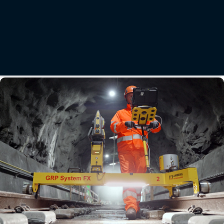
FRÁNCFORT, Alemania — 7 de octubre de 2025 — Topcon Positioning Systems anuncia la
ampliación de su cartera de geomática, que incluye avances en soluciones de software de
datos masivos fundamentales para un ecosistema de flujos de trabajo conectado. Las
nuevas soluciones se presentarán en INTERGEO 2025, la feria comercial de geodesia,
geoinformación y gestión territorial, que se celebra en Fráncfort, Alemania, del 7 al 9 de
octubre.
Leer más