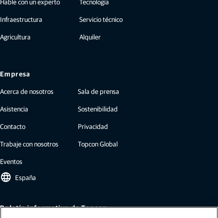
Hable con un experto
Tecnología
Infraestructura
Servicio técnico
Agricultura
Alquiler
Empresa
Acerca de nosotros
Sala de prensa
Asistencia
Sostenibilidad
Contacto
Privacidad
Trabaje con nosotros
Topcon Global
Eventos
language
España
Boletín informativo de Topcon