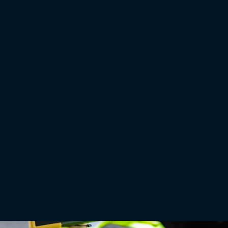
duradera. La brillante luz solar alpina no fue un problema para la pantalla de 7 pulgadas,
que se puede leer fácilmente bajo la luz directa del sol. Su funda impermeable y su
revestimiento resistente a los arañazos lo convirtieron en la elección adecuada para los
terrenos abruptos y las condiciones climáticas impredecibles que se pueden dar en la
montaña.
Fuentes:
https://www.ariege.com/decouvrir-ariege/geologie/glacier-du-valier
https://www.nps.gov/articles/glacier-monitoring-
techniques.htm#:~:text=Long%2Dterm%20monitoring%20of%20glacier,%2C%20regio
Artículos relacionados