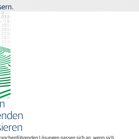
sern.
en
enden
sieren
 branchenführenden Lösungen passen sich an, wenn sich