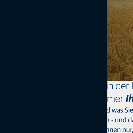
Für die Betriebsführung in der 
I
es ist immer
Sie wissen genau, was zu tun ist und was Si
die Hilfe eines Partners erforderlich - und 
sondern helfen Ihnen nur, 