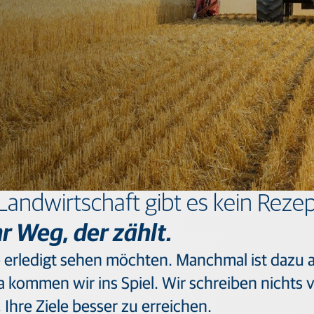
Bodengestaltung
Mobiles Wiegen
Pflanzsteuerung für Reihenkulturen
Steuerung der Sämaschine
Wiegelösungen für Aussaat und Pflanzung
Spritzsteuerung
Ausbringungssteuerung
Ertragsüberwachung
Software und Dienstleistungen für die Landwirtschaft
Software für den Pflanzenanbau
Software für das Fütterungsmanagement
GNSS-Netze und -Korrekturdatendienste
Positionierungslösungen für Hersteller
Landwirtschaft gibt es kein Rezep
hr Weg, der zählt.
e erledigt sehen möchten. Manchmal ist dazu 
da kommen wir ins Spiel. Wir schreiben nichts v
Ihre Ziele besser zu erreichen.