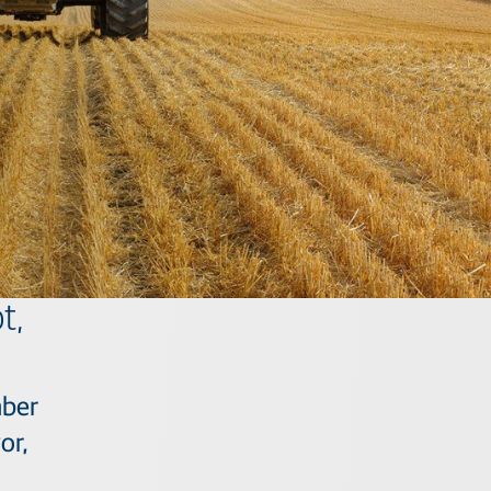
t,
aber
or,