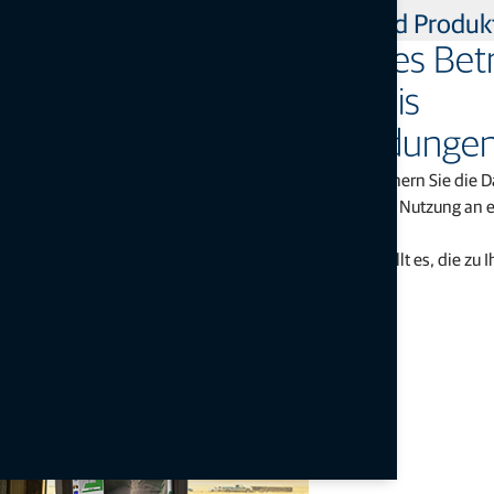
Gemeinsam können wir Effizienz und Produktiv
Die spezifischen Daten Ihres Betr
eine äußerst wertvolle Basis
für Managemententscheidunge
Filtern Sie die relevanten Informationen heraus, speichern Sie die 
Zugang, übersichtliche Organisation und gemeinsame Nutzung an ei
und ziehen Sie so den größtmöglichen Nutzen daraus.
Je fundierter Ihre Informationen sind, desto leichter fällt es, die z
Entscheidungen zu treffen.