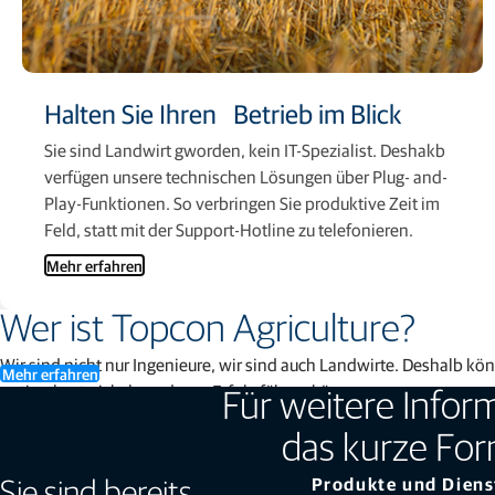
Halten Sie Ihren ​​​​​​Betrieb im Blick
Sie sind Landwirt gworden, kein IT-Spezialist. Deshakb
verfügen unsere technischen Lösungen über Plug- and-
Play-Funktionen. So verbringen Sie produktive Zeit im
Feld, statt mit der Support-Hotline zu telefonieren.
Mehr erfahren
Wer ist Topcon Agriculture?
Wir sind nicht nur Ingenieure, wir sind auch Landwirte. Deshalb kön
Mehr erfahren
optimal entwickeln und zum Erfolg führen können.
Für weitere Inform
das kurze For
Produkte und Diens
Sie sind bereits