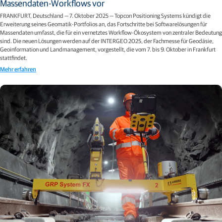
Massendaten-Workflows vor
FRANKFURT, Deutschland — 7. Oktober 2025 — Topcon Positioning Systems kündigt die
Erweiterung seines Geomatik-Portfolios an, das Fortschritte bei Softwarelösungen für
Massendaten umfasst, die für ein vernetztes Workflow-Ökosystem von zentraler Bedeutung
sind. Die neuen Lösungen werden auf der INTERGEO 2025, der Fachmesse für Geodäsie,
Geoinformation und Landmanagement, vorgestellt, die vom 7. bis 9. Oktober in Frankfurt
stattfindet.
Mehr erfahren