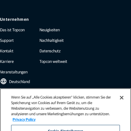
Unternehmen
Das ist Topcon
Neuigkeiten
Support
Nachhaltigkeit
Kontakt
Datenschutz
Karriere
Topcon weltweit
Veranstaltungen
language
Deutschland
Wenn Sie auf „Alle Cookies akzeptieren“ klicken, stimmen Sie der
Topcon Newsletter
Speicherung von Cookies auf Ihrem Gerät zu, um die
Websitenavigation zu verbessern, die Websitenutzung zu
Abonnieren Sie den Topcon Newsletter und erhalten Sie die neuesten
analysieren und unsere Marketingbemühungen zu unterstützen.
Brancheninformationen, Fallstudien, Pressemitteilungen und mehr.
Privacy Policy
Newsletter abonnieren
Cookie-Einstellungen