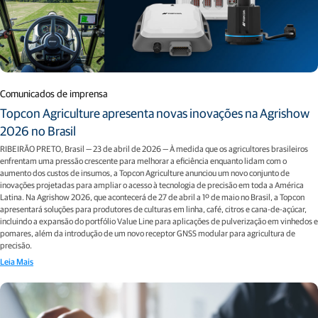
Comunicados de imprensa
Topcon Agriculture apresenta novas inovações na Agrishow
2026 no Brasil
RIBEIRÃO PRETO, Brasil — 23 de abril de 2026 — À medida que os agricultores brasileiros
enfrentam uma pressão crescente para melhorar a eficiência enquanto lidam com o
aumento dos custos de insumos, a Topcon Agriculture anunciou um novo conjunto de
inovações projetadas para ampliar o acesso à tecnologia de precisão em toda a América
Latina. Na Agrishow 2026, que acontecerá de 27 de abril a 1º de maio no Brasil, a Topcon
apresentará soluções para produtores de culturas em linha, café, citros e cana-de-açúcar,
incluindo a expansão do portfólio Value Line para aplicações de pulverização em vinhedos e
pomares, além da introdução de um novo receptor GNSS modular para agricultura de
precisão.
Leia Mais