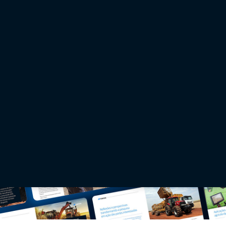
precisão no Brasil
Nosso mais recente relatório setorial foi elaborado para ajudar os agricultores brasileiros e o
setor agrícola a passar de uma adoção lenta para o uso generalizado da tecnologia de
precisão.
Leia Mais