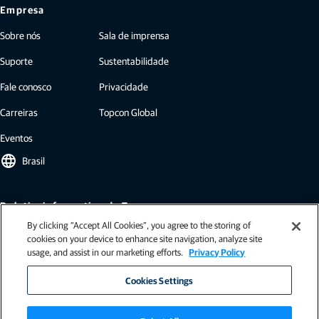
Empresa
Sobre nós
Sala de imprensa
Suporte
Sustentabilidade
Fale conosco
Privacidade
Carreiras
Topcon Global
Eventos
language
Brasil
Boletim informativo da Topcon
By clicking “Accept All Cookies”, you agree to the storing of
Nossos boletins informativos incluem as últimas novidades da Topcon:
cookies on your device to enhance site navigation, analyze site
estudos de caso, insights do setor, comunicados de imprensa e muito
usage, and assist in our marketing efforts.
Privacy Policy
mais.
Assinar
Cookies Settings