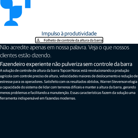
Impulso à produtividade
Folheto de controle da altura da barra
Não acredite apenas em nossa palavra. Veja o que nossos
clientes estão dizendo.
Fazendeiro experiente não pulveriza sem controle da barra
A solução de controle de altura da barra Topcon Norac está revolucionando a produção
agrícola com controle preciso de altura, velocidades maiores de deslocamento e redução de
estresse para os operadores. Satisfeito com os resultados obtidos, Warren Stevenson elogia
a capacidade do sistema de lidar com terrenos difíceis e manter a altura da barra, gerando
menos problemas e facilitando a manutenção. Essas características fazem da solução uma
ferramenta indispensável em fazendas modernas.