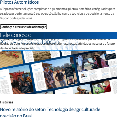
Pilotos Automáticos
A Topcon oferece soluções completas de guiamento e piloto automático, configuradas para
se adequar perfeitamente à sua operação. Saiba como a tecnologia de posicionamento da
Topcon pode ajudar você.
Conheça os recursos de orientação
Fale conosco
Veja mais insights e novidades da Topcon. Os artigos relacionados disponibilizam uma
As novidades da Topcon
riqueza de detalhes sobre nossas soluções modernas, nossas atividades no setor e o futuro
das tecnologias de precisão.
Histórias
Novo relatório do setor: Tecnologia de agricultura de
precisão no Brasil