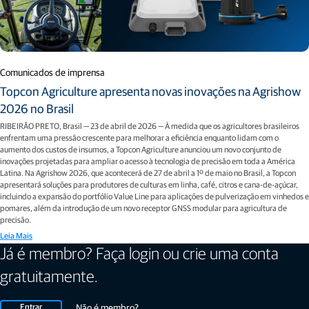
Comunicados de imprensa
Topcon Agriculture apresenta novas inovações na Agrishow
2026 no Brasil
RIBEIRÃO PRETO, Brasil — 23 de abril de 2026 — À medida que os agricultores brasileiros
enfrentam uma pressão crescente para melhorar a eficiência enquanto lidam com o
aumento dos custos de insumos, a Topcon Agriculture anunciou um novo conjunto de
inovações projetadas para ampliar o acesso à tecnologia de precisão em toda a América
Latina. Na Agrishow 2026, que acontecerá de 27 de abril a 1º de maio no Brasil, a Topcon
apresentará soluções para produtores de culturas em linha, café, citros e cana-de-açúcar,
incluindo a expansão do portfólio Value Line para aplicações de pulverização em vinhedos e
pomares, além da introdução de um novo receptor GNSS modular para agricultura de
precisão.
Leia Mais
Já é membro? Faça login ou crie uma conta
gratuitamente.
Entrar
Não é membro?