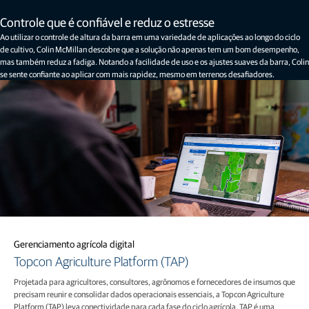
Controle que é confiável e reduz o estresse
​Ao utilizar o controle de altura da barra em uma variedade de aplicações ao longo do ciclo
de cultivo, Colin McMillan descobre que a solução não apenas tem um bom desempenho,
mas também reduz a fadiga. Notando a facilidade de uso e os ajustes suaves da barra, Colin
se sente confiante ao aplicar com mais rapidez, mesmo em terrenos desafiadores.
Gerenciamento agrícola digital
Topcon Agriculture Platform (TAP)
Projetada para agricultores, consultores, agrônomos e fornecedores de insumos que
precisam reunir e consolidar dados operacionais essenciais, a Topcon Agriculture
Platform (TAP) leva conectividade para cada fase do ciclo agrícola. TAP é uma