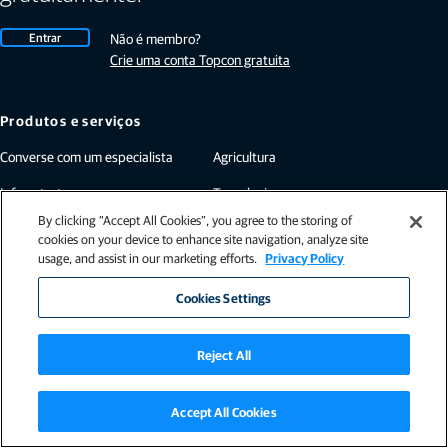
Entrar
Não é membro?
Crie uma conta Topcon gratuita
Produtos e serviços
Converse com um especialista
Agricultura
Infraestrutura
Tecnologia
By clicking “Accept All Cookies”, you agree to the storing of
cookies on your device to enhance site navigation, analyze site
usage, and assist in our marketing efforts.
Privacy Policy
Empresa
Cookies Settings
Sobre nós
Sala de imprensa
Suporte
Sustentabilidade
Reject All
Fale conosco
Privacidade
Carreiras
Topcon Global
Accept All Cookies
Eventos