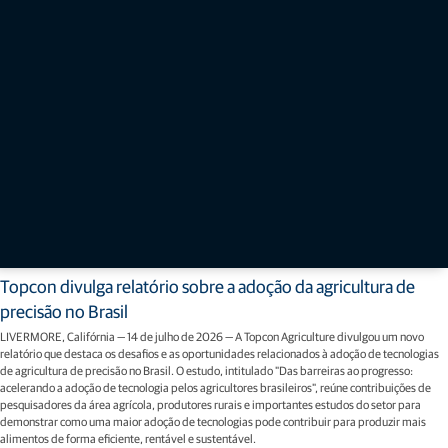
Comunicados de imprensa
Topcon divulga relatório sobre a adoção da agricultura de
precisão no Brasil
LIVERMORE, Califórnia — 14 de julho de 2026 — A Topcon Agriculture divulgou um novo
relatório que destaca os desafios e as oportunidades relacionados à adoção de tecnologias
de agricultura de precisão no Brasil. O estudo, intitulado "Das barreiras ao progresso:
acelerando a adoção de tecnologia pelos agricultores brasileiros", reúne contribuições de
pesquisadores da área agrícola, produtores rurais e importantes estudos do setor para
demonstrar como uma maior adoção de tecnologias pode contribuir para produzir mais
alimentos de forma eficiente, rentável e sustentável.