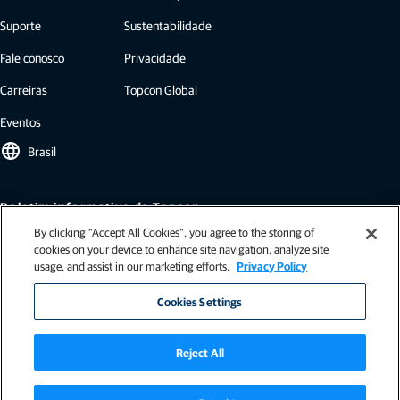
Suporte
Sustentabilidade
Fale conosco
Privacidade
Carreiras
Topcon Global
Eventos
language
Brasil
Boletim informativo da Topcon
By clicking “Accept All Cookies”, you agree to the storing of
Nossos boletins informativos incluem as últimas novidades da Topcon:
cookies on your device to enhance site navigation, analyze site
estudos de caso, insights do setor, comunicados de imprensa e muito
usage, and assist in our marketing efforts.
Privacy Policy
mais.
Assinar
Cookies Settings
Reject All