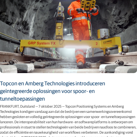
Topcon en Amberg Technologies introduceren
geïntegreerde oplossingen voor spoor- en
tunneltoepassingen
FRANKFURT, Duitsland — 7 oktober 2025 — Topcon Positioning Systems en Amberg
Technologies kondigen vandaag aan dat de bedrijven een samenwerkingsovereenkomst
hebben gesloten en volledig geïntegreerde oplossingen voor spoor- en tunneltoepassingen
lanceren. De interoperabiliteit van hun hardware- en softwareplatforms is ontworpen om
professionals in staat te stellen technologieën van beide bedrijven naadloos te combineren,
zodat de efficiëntie en nauwkeurigheid van workflows verbeteren. De aankondiging vond