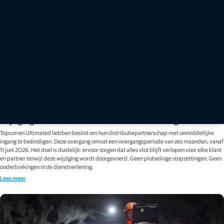
Verhalen
Wijzigingen in de distributie voor de Benelux-regio
Topcon en Ultimated hebben beslist om hun distributiepartnerschap met onmiddellijke
ingang te beëindigen. Deze overgang omvat een overgangsperiode van zes maanden, vanaf
11 juni 2026. Het doel is duidelijk: ervoor zorgen dat alles vlot blijft verlopen voor elke klant
en partner terwijl deze wijziging wordt doorgevoerd. Geen plotselinge stopzettingen. Geen
onderbrekingen in de dienstverlening.
Lees meer