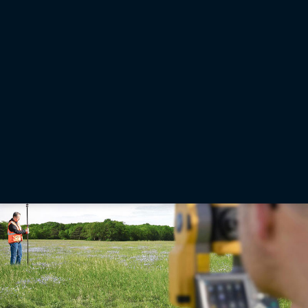
GNSS
GPS- en GNSS-ontvangers, basisstations en rovers voor
plaatsbepalingstoepassingen
GPS- of GNSS-ontvangers voor basis- en rover-opstellingen. Ideaal voor landmeetkundige
toepassingen, het uitzetten/layouten van bouwplaatsen, niveaucontroles, berekeningen
van materiaalvolumes en basisstations.
Meer informatie