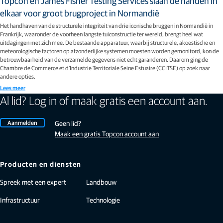
Topcon en James Fisher Testing Services slaan de handen in
elkaar voor groot brugproject in Normandië
Het handhaven van de structurele integriteit van drie iconische bruggen in Normandië in
Frankrijk, waaronder de voorheen langste tuiconstructie ter wereld, brengt heel wat
uitdagingen met zich mee. De bestaande apparatuur, waarbij structurele, akoestische en
meteorologische factoren op afzonderlijke systemen moesten worden gemonitord, kon de
betrouwbaarheid van de verzamelde gegevens niet echt garanderen. Daarom ging de
Chambre de Commerce et d'Industrie Territoriale Seine Estuaire (CCITSE) op zoek naar
andere opties.
Lees meer
Al lid? Log in of maak gratis een account aan.
Aanmelden
Geen lid?
Maak een gratis Topcon account aan
Producten en diensten
Spreek met een expert
Landbouw
Infrastructuur
Technologie