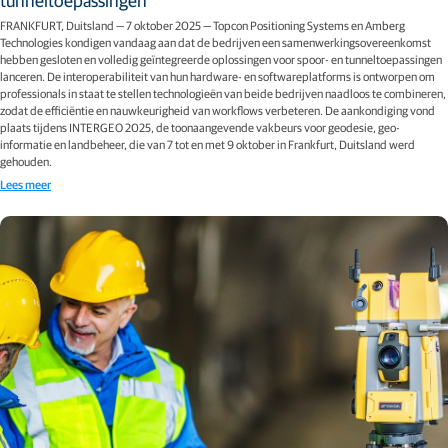
FRANKFURT, Duitsland — 7 oktober 2025 — Topcon Positioning Systems en Amberg
Technologies kondigen vandaag aan dat de bedrijven een samenwerkingsovereenkomst
hebben gesloten en volledig geïntegreerde oplossingen voor spoor- en tunneltoepassingen
lanceren. De interoperabiliteit van hun hardware- en softwareplatforms is ontworpen om
professionals in staat te stellen technologieën van beide bedrijven naadloos te combineren,
zodat de efficiëntie en nauwkeurigheid van workflows verbeteren. De aankondiging vond
plaats tijdens INTERGEO 2025, de toonaangevende vakbeurs voor geodesie, geo-
informatie en landbeheer, die van 7 tot en met 9 oktober in Frankfurt, Duitsland werd
gehouden.
Lees meer