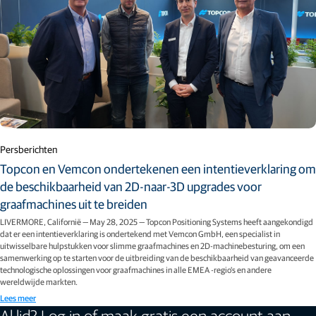
Persberichten
Topcon en Vemcon ondertekenen een intentieverklaring om
de beschikbaarheid van 2D-naar-3D upgrades voor
graafmachines uit te breiden
LIVERMORE, Californië — May 28, 2025 — Topcon Positioning Systems heeft aangekondigd
dat er een intentieverklaring is ondertekend met Vemcon GmbH, een specialist in
uitwisselbare hulpstukken voor slimme graafmachines en 2D-machinebesturing, om een
samenwerking op te starten voor de uitbreiding van de beschikbaarheid van geavanceerde
technologische oplossingen voor graafmachines in alle EMEA -regio's en andere
wereldwijde markten.
Lees meer