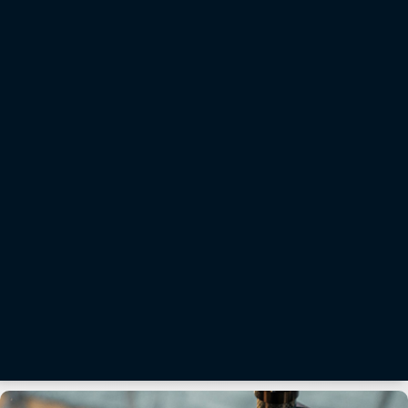
Office Software and Services
MAGNET Office voegt plannen en meetgegevens samen tot
digitale modellen
Met MAGNET Office kunt u plannen en meetgegevens combineren om 3D digitale modellen
te bouwen voor landmeting en machinesturing. Met een gemeenschappelijk bestand
kunnen machinebestuurders, GPS-instrumenten, nivelleermeters en andere betrokken
partijen bij het project direct informatie delen. Dit bevordert een betere connectiviteit
binnen het projectteam.
Meer informatie