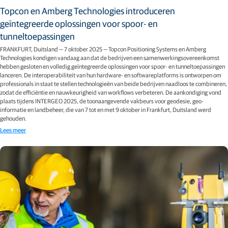
Topcon en Amberg Technologies introduceren
geïntegreerde oplossingen voor spoor- en
tunneltoepassingen
FRANKFURT, Duitsland — 7 oktober 2025 — Topcon Positioning Systems en Amberg
Technologies kondigen vandaag aan dat de bedrijven een samenwerkingsovereenkomst
hebben gesloten en volledig geïntegreerde oplossingen voor spoor- en tunneltoepassingen
lanceren. De interoperabiliteit van hun hardware- en softwareplatforms is ontworpen om
professionals in staat te stellen technologieën van beide bedrijven naadloos te combineren,
zodat de efficiëntie en nauwkeurigheid van workflows verbeteren. De aankondiging vond
plaats tijdens INTERGEO 2025, de toonaangevende vakbeurs voor geodesie, geo-
informatie en landbeheer, die van 7 tot en met 9 oktober in Frankfurt, Duitsland werd
gehouden.
Lees meer