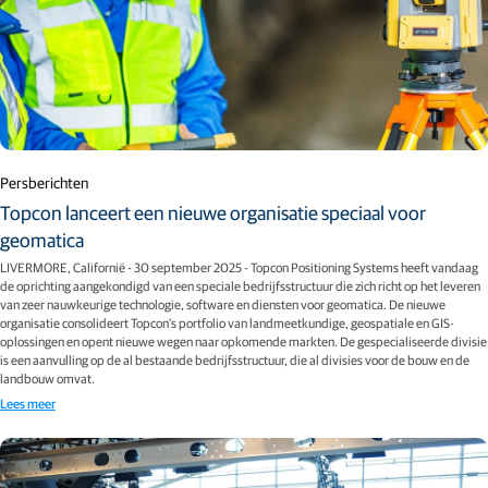
Persberichten
Topcon lanceert een nieuwe organisatie speciaal voor
geomatica
LIVERMORE, Californië - 30 september 2025 - Topcon Positioning Systems heeft vandaag
de oprichting aangekondigd van een speciale bedrijfsstructuur die zich richt op het leveren
van zeer nauwkeurige technologie, software en diensten voor geomatica. De nieuwe
organisatie consolideert Topcon's portfolio van landmeetkundige, geospatiale en GIS-
oplossingen en opent nieuwe wegen naar opkomende markten. De gespecialiseerde divisie
is een aanvulling op de al bestaande bedrijfsstructuur, die al divisies voor de bouw en de
landbouw omvat.
Lees meer