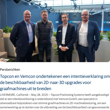
Persberichten
Topcon en Vemcon ondertekenen een intentieverklaring om
de beschikbaarheid van 2D-naar-3D upgrades voor
graafmachines uit te breiden
LIVERMORE, Californië — May 28, 2025 — Topcon Positioning Systems heeft aangekondigd
dat er een intentieverklaring is ondertekend met Vemcon GmbH, een specialist in
uitwisselbare hulpstukken voor slimme graafmachines en 2D-machinebesturing, om een
samenwerking op te starten voor de uitbreiding van de beschikbaarheid van geavanceerde