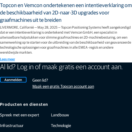
Topcon en Vemcon ondertekenen een intentieverklaring om
de beschikbaarheid van 2D-naar-3D upgrades voor
graafmachines uit te breiden
LIVERMORE, Californië — May 28, 2025 — Topcon Positioning Systems heeft aangekondigd
dat er een intentieverklaring is ondertekend met Vemcon GmbH, een specialist in
uitwisselbare hulpstukken voor slimme graafmachines en 2D-machinebesturing, om een
samenwerking op te starten voor de uitbreiding van de beschikbaarheid van geavanceerde
technologische oplossingen voor graafmachines in alle EMEA -regio's en andere
wereldwijde markten.
Lees meer
Al lid? Log in of maak gratis een account aan.
Aanmelden
Geen lid?
Maak een gratis Topcon account aan
Producten en diensten
Spreek met een expert
Landbouw
Infrastructuur
Technologie