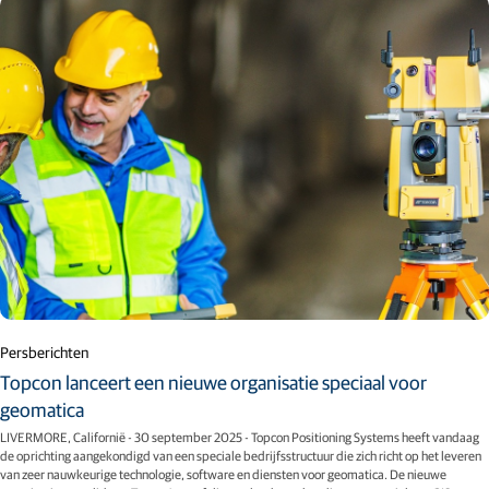
Persberichten
Topcon lanceert een nieuwe organisatie speciaal voor
geomatica
LIVERMORE, Californië - 30 september 2025 - Topcon Positioning Systems heeft vandaag
de oprichting aangekondigd van een speciale bedrijfsstructuur die zich richt op het leveren
van zeer nauwkeurige technologie, software en diensten voor geomatica. De nieuwe