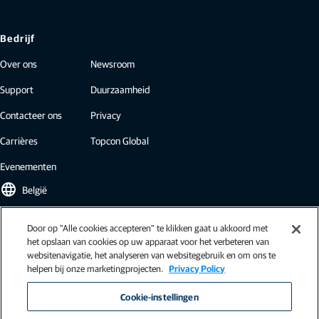
Bedrijf
Over ons
Newsroom
Support
Duurzaamheid
Contacteer ons
Privacy
Carrières
Topcon Global
Evenementen
language
België
Door op “Alle cookies accepteren” te klikken gaat u akkoord met
Topcon nieuwsbrief
het opslaan van cookies op uw apparaat voor het verbeteren van
websitenavigatie, het analyseren van websitegebruik en om ons te
Onze nieuwsbrieven bevatten het laatste nieuws van Topcon: case
helpen bij onze marketingprojecten.
Privacy Policy
studies, inzichten in de sector, persberichten en meer.
Inschrijven
Cookie-instellingen