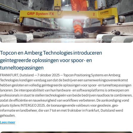
Topcon en Amberg Technologies introduceren
geïntegreerde oplossingen voor spoor- en
tunneltoepassingen
FRANKFURT, Duitsland — 7 oktober 2025 — Topcon Positioning Systems en Amberg
Technologies kondigen vandaag aan dat de bedrijven een samenwerkingsovereenkomst
hebben gesloten en volledig geïntegreerde oplossingen voor spoor- en tunneltoepassingen
lanceren. De interoperabiliteit van hun hardware- en softwareplatforms is ontworpen om
professionals in staat te stellen technologieën van beide bedrijven naadloos te combineren,
zodat de efficiëntie en nauwkeurigheid van workflows verbeteren. De aankondiging vond
plaats tijdens INTERGEO 2025, de toonaangevende vakbeurs voor geodesie, geo-
informatie en landbeheer, die van 7 tot en met 9 oktober in Frankfurt, Duitsland werd
gehouden.
Lees meer