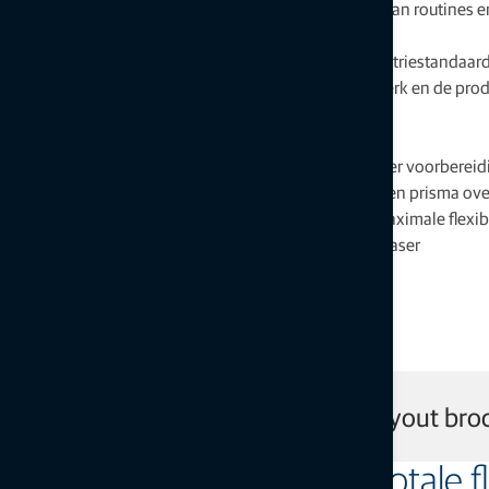
Stapsgewijze handleiding voor het stroomlijnen van routines 
fouten
Compatibel met CAD-bestanden volgens de industriestandaar
Maak PDF-rapporten om de progressie van het werk en de produ
vatten
Ondersteuning voor Windows en Android
Praktische instrumentopstellingen vereisen minder voorbereid
Uitzetten met een laserstraal maakt gebruik van een prisma ov
Verschillende cloudopslagmogelijkheden voor maximale flexibil
Meet hoogteverschillen zoals met een roterende laser
Download de Topcon Digital Layout bro
De uitzetroutines bieden totale fl