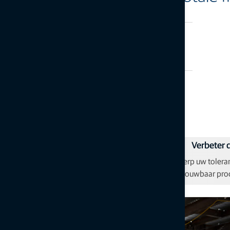
Ter plaatse punten aanmaken
Snap- en tekenfuncties
Verhoog productiviteit
Verbeter 
Zet meer en sneller punten uit
Scherp uw tolera
betrouwbaar pro