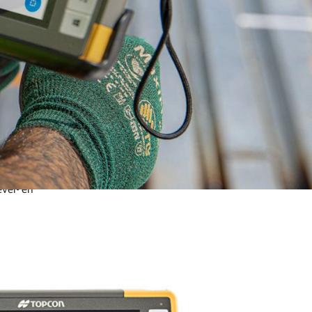
uiken
evel- en