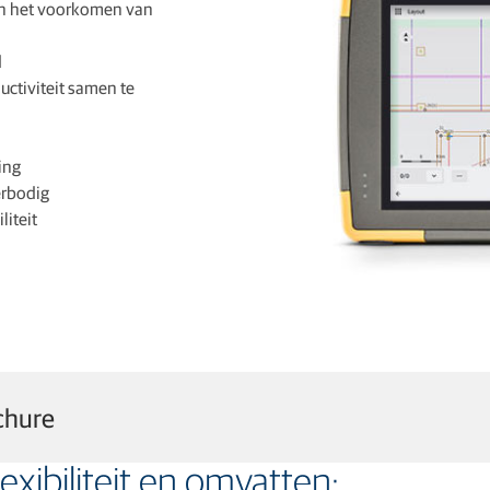
en het voorkomen van
d
ctiviteit samen te
ing
erbodig
iteit
chure
exibiliteit en omvatten: