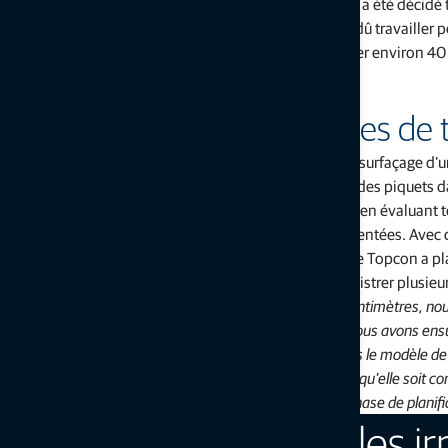
causés par la fermeture des routes. Pour cette raison, il a été décidé
ends. Pour respecter les délais serrés, les équipes ont dû travailler
chaque fois. Pour mener à bien le projet, il a fallu utiliser environ 
déplacer et reposer 9 000 tonnes de matériaux.
Effectuer plusieurs semaines de 
Traditionnellement, l'étude de terrain qui précède le resurfaçage d'
erreurs coûteuses. L'équipe d'étude du terrain enfonce des piquets da
elle doit mesurer le profil en travers tous les 20 mètres en évaluant
à ce que toutes les données pertinentes soient documentées. Avec 
pris environ deux semaines. Au lieu de cela, l'équipe de Topcon a pla
de la route en moins d'une heure. Ainsi, elle a pu enregistrer plusi
«
Sur la base d'un intervalle de points rapproché de 30 centimètres, n
d'équipe d'étude de terrain chez Matthäi. Il ajoute : «
Nous avons ensu
L'équipe a pu aplanir certaines irrégularités repérées dans le modèle de
l'inclinaison de la nouvelle surface d'asphalte de manière qu'elle soit c
ajouté des pentes douces au niveau des virages. Cette phase de planifi
L'équipe a pu aplanir les i