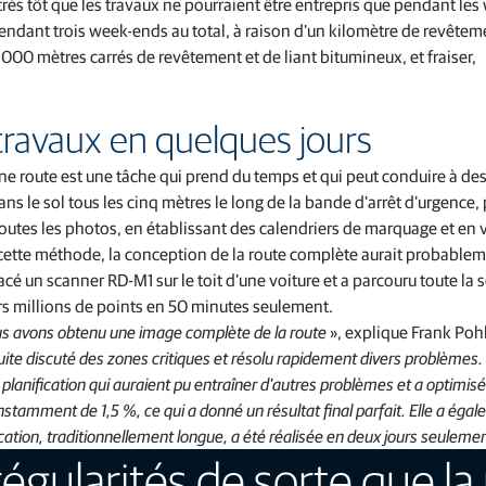
 très tôt que les travaux ne pourraient être entrepris que pendant les
 pendant trois week-ends au total, à raison d'un kilomètre de revêtem
40 000 mètres carrés de revêtement et de liant bitumineux, et fraiser,
travaux en quelques jours
une route est une tâche qui prend du temps et qui peut conduire à de
ns le sol tous les cinq mètres le long de la bande d'arrêt d'urgence, 
 toutes les photos, en établissant des calendriers de marquage et en v
cette méthode, la conception de la route complète aurait probable
cé un scanner RD-M1 sur le toit d'une voiture et a parcouru toute la 
eurs millions de points en 50 minutes seulement.
ous avons obtenu une image complète de la route
», explique Frank Pohl
ite discuté des zones critiques et résolu rapidement divers problèmes.
 planification qui auraient pu entraîner d'autres problèmes et a optimisé
onstamment de 1,5 %, ce qui a donné un résultat final parfait. Elle a éga
cation, traditionnellement longue, a été réalisée en deux jours seuleme
rrégularités de sorte que l