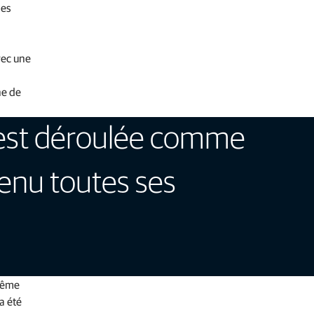
ses
vec une
he de
'est déroulée comme
tenu toutes ses
 même
a été