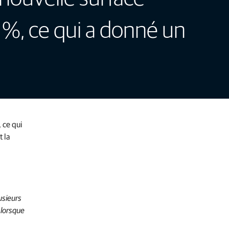
5 %, ce qui a donné un
 ce qui
t la
usieurs
 lorsque