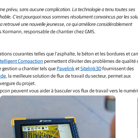
e prévu, sans aucune complication. La technologie a tenu toutes ses
hable. C'est pourquoi nous sommes résolument convaincus par les solu
 a retrouvé une nouvelle jeunesse, ce qui améliore considérablement
us Kormann, responsable de chantier chez GMS.
ons courantes telles que l'asphalte, le béton et les bordures et ca
ntelligent Compaction
permettent d'éviter des problèmes de qualit
 gestion u chantier tels que
Pavelink
et
Sitelink3D
fournissent des
ide
, la meilleure solution de flux de travail du secteur, permet aux
vergure du projet.
pcon peuvent vous aider à basculer vos flux de travail vers le numér