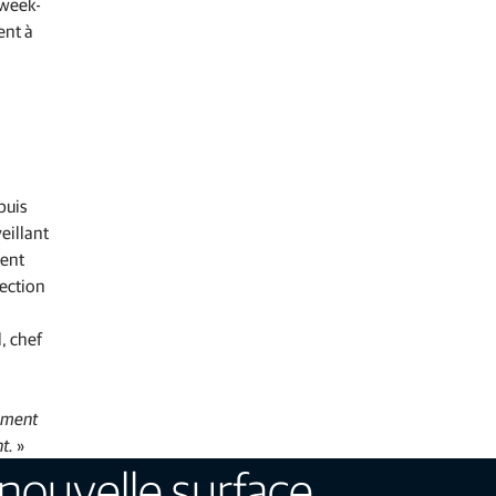
 week-
ent à
s
puis
eillant
ment
section
, chef
lement
nt.
»
a nouvelle surface