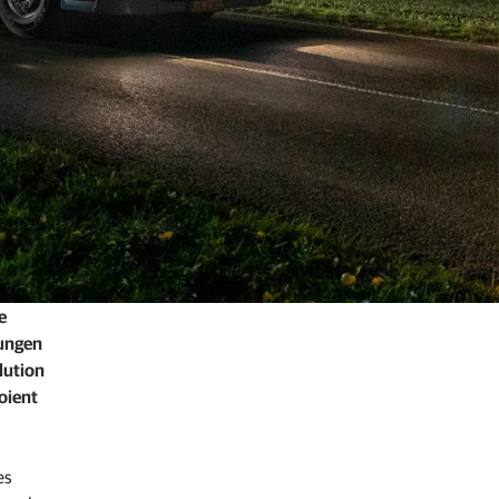
e
rungen
olution
oient
es