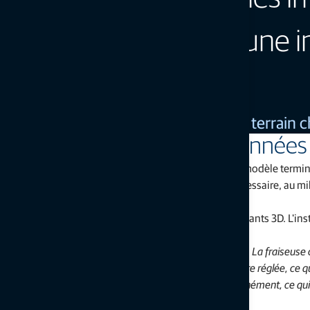
d'asphalte présente une i
résultat final parfait.
Frank Pohl, chef d'équipe d'étude de terrain 
Des résultats grâce aux données
L'étape suivante du processus consistait à envoyer le modèle termin
permet aux utilisateurs de ne fraiser que ce qui est nécessaire, au mil
nouvelle conception.
Les fraiseuses pré-équipées ont été dotées de composants 3D. L'inst
ingénieur support chez Topcon :
« Avec les composants SmoothRide, tout est automatisé. La fraiseuse c
beaucoup de temps, et la machine n'a jamais besoin d'être réglée, ce qui 
machines peuvent être réglées pour fonctionner simultanément, ce qui 
l'on travaille dans des délais serrés.
»