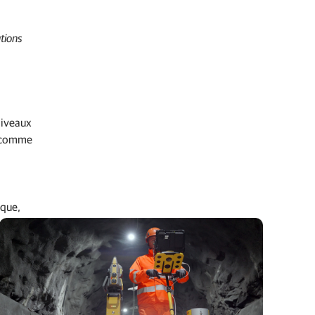
tions
niveaux
é comme
ique,