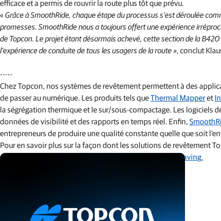
efficace et a permis de rouvrir la route plus tôt que prévu.
«
Grâce à SmoothRide, chaque étape du processus s'est déroulée comm
promesses. SmoothRide nous a toujours offert une expérience irréproc
de Topcon. Le projet étant désormais achevé, cette section de la B420
l'expérience de conduite de tous les usagers de la route »
, conclut Kla
-----
Chez Topcon, nos systèmes de revêtement permettent à des applicati
de passer au numérique. Les produits tels que
Thermal Mapper
et
I
la ségrégation thermique et le sur/sous-compactage. Les logiciels de
données de visibilité et des rapports en temps réel. Enfin,
SmoothR
entrepreneurs de produire une qualité constante quelle que soit l'en
Pour en savoir plus sur la façon dont les solutions de revêtement To
rendez-vous sur
https://www.topconpositioning.com/paving.
Articles