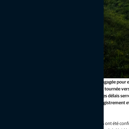
Lorsque l'entreprise de construction Matthäi a été engagée pour e
Fürfeld en Rhénanie-Palatinat (Allemagne), elle s'est tournée ve
et la technologie Topcon qui l'ont aidée à respecter des délais serré
SmoothRide, Matthäi et GMS ont pu optimiser l'enregistrement et l
réalisés rapidement et sans complications.
L'un des principaux obstacles auxquels Matthäi et GMS ont été confro