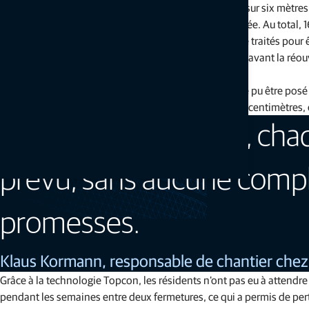
Les machines ont été configurées pour fraiser la route sur six mètres
pendant la nuit, conformément à la conception planifiée. Au total, 16
d'asphalte jusqu'à la centrale de mélange où ils ont été traités pour 
travaux de fraisage jusqu'à la bretelle d'accès à Fürfeld avant la réo
heure d'avance sur le calendrier.
Grâce au fraisage efficace et précis, l'asphalte a ensuite pu être po
liaison de manière uniforme sur une épaisseur de cinq centimètres, e
Grâce à SmoothRide, cha
prévu, sans aucune compli
promesses.
Klaus Kormann, responsable de chantier che
Grâce à la technologie Topcon, les résidents n'ont pas eu à attend
pendant les semaines entre deux fermetures, ce qui a permis de pertu