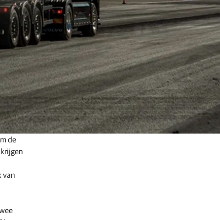
om de
 krijgen
k van
twee