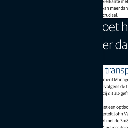
nieuwe lagen asfalt op. In totaal gaat het om 222.000 vierkante m
klaar zijn. Dat wil zeggen: we frezen met een snelheid van meer dan
bij het uitrollen van het nieuwe oppervlak, is snelheid cruciaal.
“Binnen vijf dagen moet h
een snelheid van meer da
John Vastmans, CEO, Top-Off
Hoe ga je om met het vele transp
Philippe Grevendonck, Key Account & Project Development Manager b
bestaande teerlaag worden verwijderd. Dit hebben we volgens de t
we gestart met het frezen volgens het 3D-model. Dankzij dit 3D-gefr
constante dikte te plaatsen”.
Welke technologie komt daarbij kijken? „We werken met een optisc
landingsbaan zelf gebruiken we 3D-millimeter-GPS”, vertelt John
van 3m80 ertussen. Deze doorgang wordt dan gefreesd met de 3m80
werkgangen zal de 3m80-machine met zijn ski's het 3D-gefreesde on