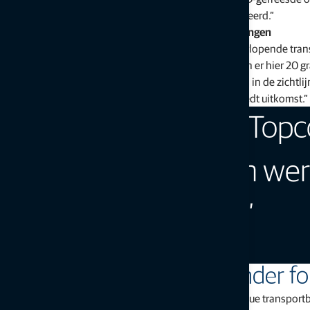
3D frezen zonder dat er fysiek een systeem is geïnstalleerd.”
Geen storingen door voortdurende transportbewegingen
„De grootste uitdaging bij dit project is het vlotte, doorlopende tr
Philippe Grevendonck uit. „In een bepaalde fase waren er hier 20 
tegelijkertijd aan het werk. Dat zijn heel veel obstakels in de zichtl
levensbelang kan zijn. Millimeter-GPS-technologie biedt uitkomst.”
“De technologie van Topco
nauwkeurig te blijven wer
vroeger veel lastiger.”
Jan Eikenaar, site manager, Top-Off
Veel sneller werken en minder f
"Topcon en Tof-off kunnen de uitdaging van de continue transport