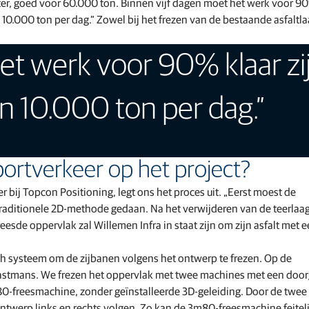
eter, goed voor 60.000 ton. Binnen vijf dagen moet het werk voor 9
 10.000 ton per dag.” Zowel bij het frezen van de bestaande asfaltla
et werk voor 90% klaar zi
n 10.000 ton per dag.”
ortverkeer op het project?
ij Topcon Positioning, legt ons het proces uit. „Eerst moest de
raditionele 2D-methode gedaan. Na het verwijderen van de teerlaag
eesde oppervlak zal Willemen Infra in staat zijn om zijn asfalt met 
h systeem om de zijbanen volgens het ontwerp te frezen. Op de
 Vastmans. We frezen het oppervlak met twee machines met een doo
-freesmachine, zonder geïnstalleerde 3D-geleiding. Door de twee
twerp links en rechts volgen. Zo kan de 3m80-freesmachine feiteli