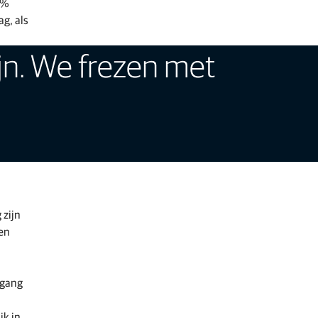
0%
ag, als
jn. We frezen met
 zijn
een
rgang
jk in