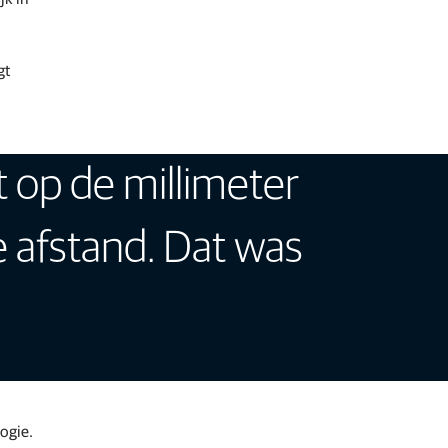
gt
t op de millimeter
e afstand. Dat was
ogie.