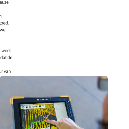
keuze
n
goed.
owel
s werk
 dat de
ur van