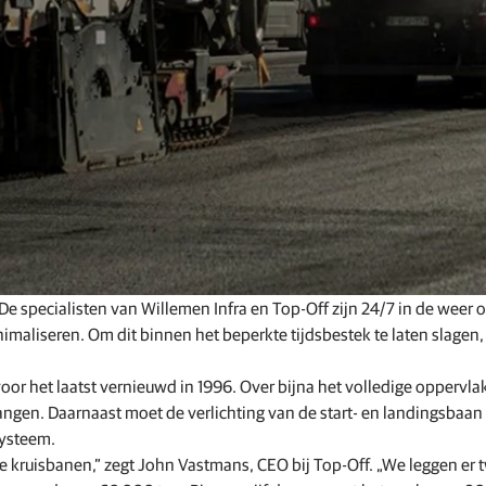
Software voor voederproductie
GNSS-netwerken en correctiediensten
Positioneringsaanbiedingen voor fabrikanten
e specialisten van Willemen Infra en Top-Off zijn 24/7 in de weer 
nimaliseren. Om dit binnen het beperkte tijdsbestek te laten slagen,
oor het laatst vernieuwd in 1996. Over bijna het volledige oppervla
ngen. Daarnaast moet de verlichting van de start- en landingsbaan
systeem.
 kruisbanen,” zegt John Vastmans, CEO bij Top-Off. „We leggen er 