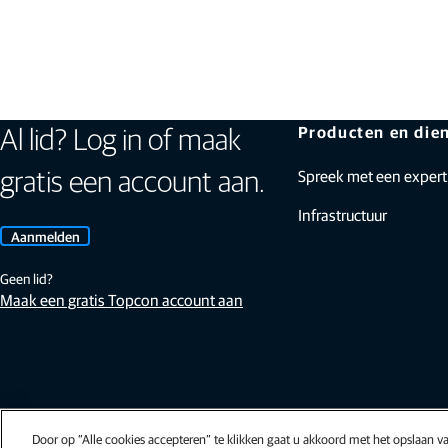
Producten en die
Al lid? Log in of maak
Spreek met een expert
gratis een account aan.
Infrastructuur
Aanmelden
Geen lid?
Maak een gratis Topcon account aan
Door op “Alle cookies accepteren” te klikken gaat u akkoord met het opslaan 
Algemene leveringsvoorwaarden (NL)
|
Algemene voorwaarden (EU)
|
Algemene voorwaarde