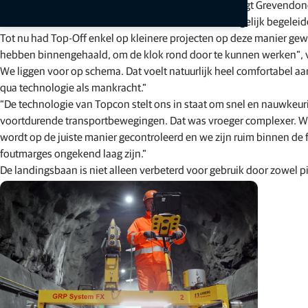
“Er zijn continu vijf lasers opgesteld op het project,” legt Grevend
selecteren. Eén laser kan meerdere freesmachines tegelijk begeleid
Tot nu had Top-Off enkel op kleinere projecten op deze manier gewe
hebben binnengehaald, om de klok rond door te kunnen werken”, ver
We liggen voor op schema. Dat voelt natuurlijk heel comfortabel aa
qua technologie als mankracht.”
“De technologie van Topcon stelt ons in staat om snel en nauwkeur
voortdurende transportbewegingen. Dat was vroeger complexer. We
wordt op de juiste manier gecontroleerd en we zijn ruim binnen de 
foutmarges ongekend laag zijn.”
De landingsbaan is niet alleen verbeterd voor gebruik door zowel pi
de landingsbaan ook nog eens met 15 jaar.
Artikelen