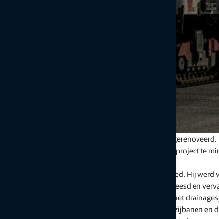
Landingsbaan 25 van Brussels Airport wordt volledig gerenoveerd. D
duur van de sluiting van de baan en de impact van het project te mi
ze hulp van Topcon.
Landingsbaan 25 is 3,3 kilometer lang en 45 meter breed. Hij werd v
de baan moeten de bovenste lagen asfalt worden gefreesd en verva
(inclusief de bekabeling) worden vervangen, evenals het drainage
„We renoveren de landingsbaan, met inbegrip van de zijbanen en de