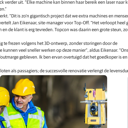
onck verder uit. “Elke machine kan binnen haar bereik een laser naar 
en.”
rkt. “Dit is zo'n gigantisch project dat we extra machines en mense
telt Jan Eikenaar, site-manager voor Top-Off. “Het verloopt heel 
n en de klant is erg tevreden. Topcon was daarin een grote steun, z
ig te frezen volgens het 3D-ontwerp, zonder storingen door de
 kunnen veel sneller werken op deze manier”, aldus Eikenaar. “On
foutmarge gebleven. Ik ben ervan overtuigd dat het goedkoper is en
loten als passagiers; de succesvolle renovatie verlengt de levensdu