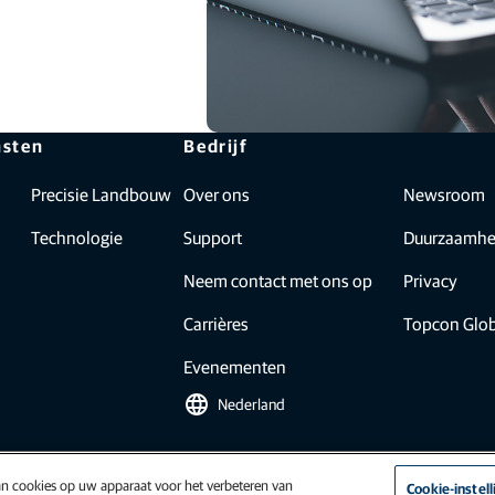
nsten
Bedrijf
Precisie Landbouw
Over ons
Newsroom
Technologie
Support
Duurzaamhe
Neem contact met ons op
Privacy
Carrières
Topcon Glo
Evenementen
language
Nederland
van cookies op uw apparaat voor het verbeteren van
Cookie-instel
n (EU - Ag)
|
ISO-9001
|
Gedragscode