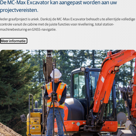
De MC-Max Excavator kan aangepast worden aan uw
projectvereisten.
Ieder graafproject is uniek. Dankzij de MC-Max Excavator behoudt u te allen tijde volledige
controle vanuit de cabine met de juiste functies voor nivellering, total station-
machinebesturing en GNSS-navigatie.
Meer informatie