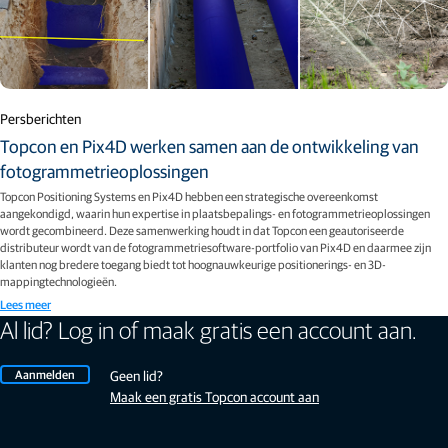
Persberichten
Topcon en Pix4D werken samen aan de ontwikkeling van
fotogrammetrieoplossingen
Topcon Positioning Systems en Pix4D hebben een strategische overeenkomst
aangekondigd, waarin hun expertise in plaatsbepalings- en fotogrammetrieoplossingen
wordt gecombineerd. Deze samenwerking houdt in dat Topcon een geautoriseerde
distributeur wordt van de fotogrammetriesoftware-portfolio van Pix4D en daarmee zijn
klanten nog bredere toegang biedt tot hoognauwkeurige positionerings- en 3D-
mappingtechnologieën.
Lees meer
Al lid? Log in of maak gratis een account aan.
Aanmelden
Geen lid?
Maak een gratis Topcon account aan