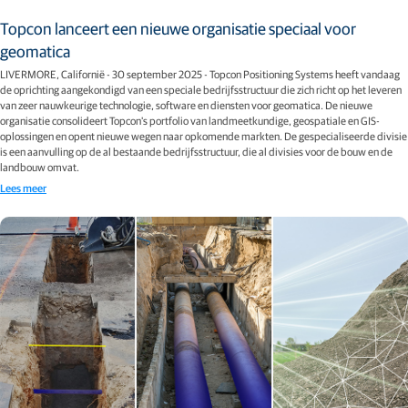
Topcon lanceert een nieuwe organisatie speciaal voor
geomatica
LIVERMORE, Californië - 30 september 2025 - Topcon Positioning Systems heeft vandaag
de oprichting aangekondigd van een speciale bedrijfsstructuur die zich richt op het leveren
van zeer nauwkeurige technologie, software en diensten voor geomatica. De nieuwe
organisatie consolideert Topcon's portfolio van landmeetkundige, geospatiale en GIS-
oplossingen en opent nieuwe wegen naar opkomende markten. De gespecialiseerde divisie
is een aanvulling op de al bestaande bedrijfsstructuur, die al divisies voor de bouw en de
landbouw omvat.
Lees meer