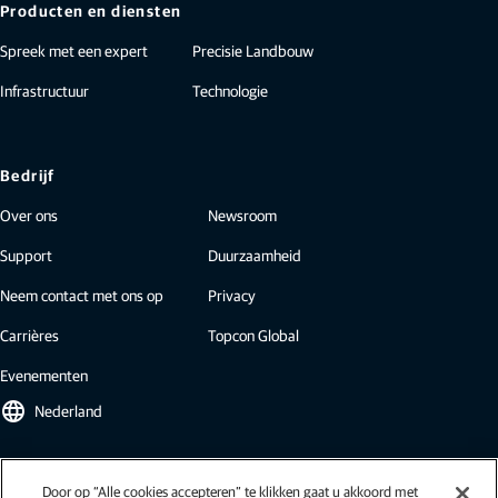
Producten en diensten
Spreek met een expert
Precisie Landbouw
Infrastructuur
Technologie
Bedrijf
Over ons
Newsroom
Support
Duurzaamheid
Neem contact met ons op
Privacy
Carrières
Topcon Global
Evenementen
language
Nederland
Topcon-nieuwsbrief
Door op “Alle cookies accepteren” te klikken gaat u akkoord met