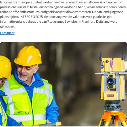
lanceren. De interoperabiliteit van hun hardware- en softwareplatforms is ontworpen om
professionals in staat te stellen technologieën van beide bedrijven naadloos te combineren,
zodat de efficiëntie en nauwkeurigheid van workflows verbeteren. De aankondiging vond
plaats tijdens INTERGEO 2025, de toonaangevende vakbeurs voor geodesie, geo-
informatie en landbeheer, die van 7 tot en met 9 oktober in Frankfurt, Duitsland werd
gehouden.
Lees meer